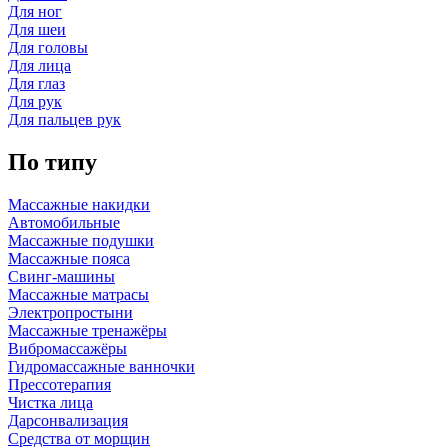
Для ног
Для шеи
Для головы
Для лица
Для глаз
Для рук
Для пальцев рук
По типу
Массажные накидки
Автомобильные
Массажные подушки
Массажные пояса
Свинг-машины
Массажные матрасы
Электропростыни
Массажные тренажёры
Вибромассажёры
Гидромассажные ванночки
Прессотерапия
Чистка лица
Дарсонвализация
Средства от морщин