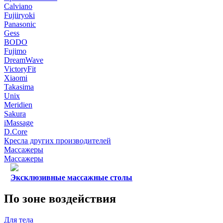
Calviano
Fujiiryoki
Panasonic
Gess
BODO
Fujimo
DreamWave
VictoryFit
Xiaomi
Takasima
Unix
Meridien
Sakura
iMassage
D.Core
Кресла других производителей
Массажеры
Массажеры
Эксклюзивные массажные столы
По зоне воздействия
Для тела