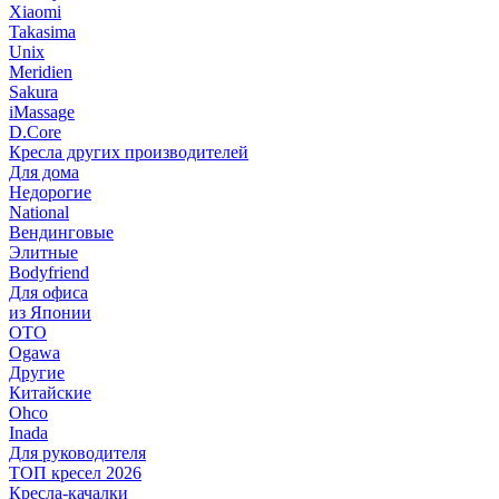
Xiaomi
Takasima
Unix
Meridien
Sakura
iMassage
D.Core
Кресла других производителей
Для дома
Недорогие
National
Вендинговые
Элитные
Bodyfriend
Для офиса
из Японии
OTO
Ogawa
Другие
Китайские
Ohco
Inada
Для руководителя
ТОП кресел 2026
Кресла-качалки