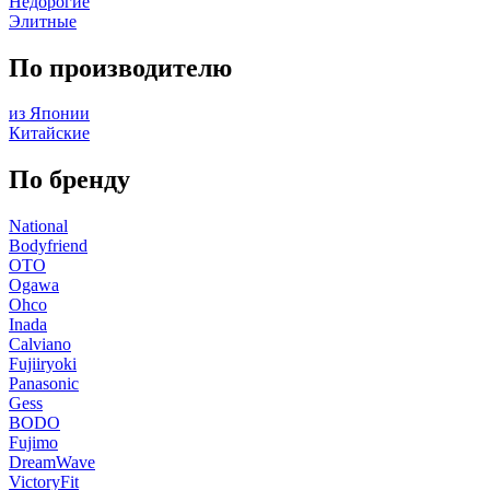
Недорогие
Элитные
По производителю
из Японии
Китайские
По бренду
National
Bodyfriend
OTO
Ogawa
Ohco
Inada
Calviano
Fujiiryoki
Panasonic
Gess
BODO
Fujimo
DreamWave
VictoryFit