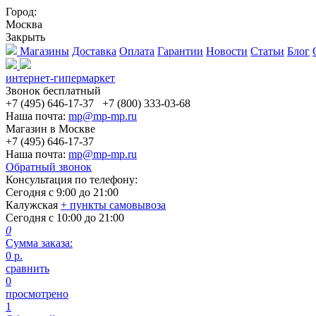
Город:
Москва
Закрыть
Магазины
Доставка
Оплата
Гарантии
Новости
Статьи
Блог
интернет-гипермаркет
Звонок бесплатный
+7 (495) 646-17-37
+7 (800) 333-03-68
Наша почта:
mp@mp-mp.ru
Магазин в Москве
+7 (495) 646-17-37
Наша почта:
mp@mp-mp.ru
Обратный звонок
Консультация по телефону:
Сегодня с
9:00
до
21:00
Калужская
+ пункты самовывоза
Сегодня с
10:00
до
21:00
0
Сумма заказа:
0
р.
сравнить
0
просмотрено
1