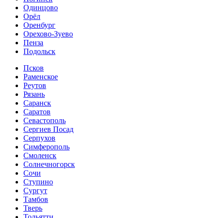
Одинцово
Орёл
Оренбург
Орехово-Зуево
Пенза
Подольск
Псков
Раменское
Реутов
Рязань
Саранск
Саратов
Севастополь
Сергиев Посад
Серпухов
Симферополь
Смоленск
Солнечногорск
Сочи
Ступино
Сургут
Тамбов
Тверь
Тольятти