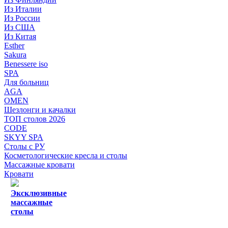
Из Италии
Из России
Из США
Из Китая
Esther
Sakura
Benessere iso
SPA
Для больниц
AGA
OMEN
Шезлонги и качалки
ТОП столов 2026
CODE
SKYY SPA
Столы с РУ
Косметологические кресла и столы
Массажные кровати
Кровати
Эксклюзивные
массажные
столы