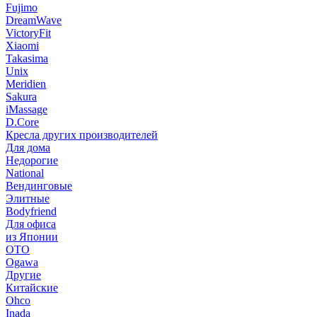
Fujimo
DreamWave
VictoryFit
Xiaomi
Takasima
Unix
Meridien
Sakura
iMassage
D.Core
Кресла других производителей
Для дома
Недорогие
National
Вендинговые
Элитные
Bodyfriend
Для офиса
из Японии
OTO
Ogawa
Другие
Китайские
Ohco
Inada