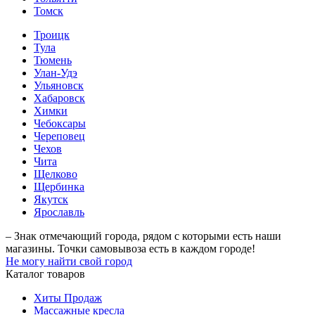
Томск
Троицк
Тула
Тюмень
Улан-Удэ
Ульяновск
Хабаровск
Химки
Чебоксары
Череповец
Чехов
Чита
Щелково
Щербинка
Якутск
Ярославль
– Знак отмечающий города, рядом с которыми есть наши
магазины. Точки самовывоза есть в каждом городе!
Не могу найти свой город
Каталог товаров
Хиты Продаж
Массажные кресла