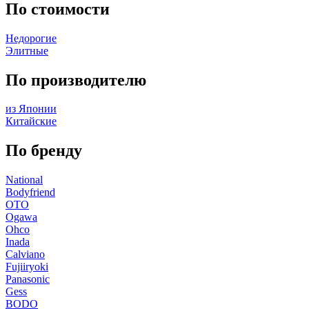
По стоимости
Недорогие
Элитные
По производителю
из Японии
Китайские
По бренду
National
Bodyfriend
OTO
Ogawa
Ohco
Inada
Calviano
Fujiiryoki
Panasonic
Gess
BODO