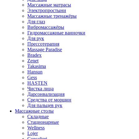
Массажные матрасы
Электропростыни
Массажные тренажёры
Для глаз
Вибромассажёры
Гидромассажные ванночки
Для рук
Прессотерапия
Massage Paradise
Bradex
Zenet
Takasima
Hansun
Gess
HASTEN
Чистка лица
Дарсонвализация
Средства от морщин
Для пальцев рук
Массажные столы
Складные
Стационарные
Wellness
Lojer
Conselieri