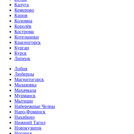
Калуга
Кемерово
Киров
Коломна
Королёв
Кострома
Котельники
Красногорск
Курган
Курск
Липецк
Лобня
Люберцы
Магнитогорск
Малаховка
Махачкала
Мурманск
Мытищи
Набережные Челны
Наро-Фоминск
Нахабино
Нижний Тагил
Новокузнецк
Ногинск