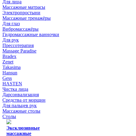
Для лица
Массажные матрасы
Электропростыни
Массажные тренажёры
Для глаз
Вибромассажёры
Гидромассажные ванночки
Для рук
Прессотерапия
Massage Paradise
Bradex
Zenet
Takasima
Hansun
Gess
HASTEN
Чистка лица
Дарсонвализация
Средства от морщин
Для пальцев рук
Массажные столы
Столы
Эксклюзивные
массажные