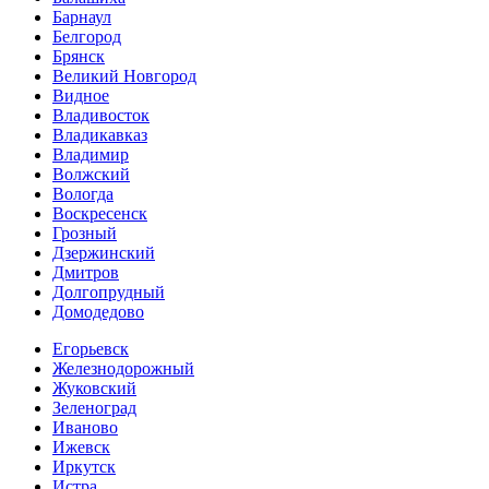
Барнаул
Белгород
Брянск
Великий Новгород
Видное
Владивосток
Владикавказ
Владимир
Волжский
Вологда
Воскресенск
Грозный
Дзержинский
Дмитров
Долгопрудный
Домодедово
Егорьевск
Железнодорожный
Жуковский
Зеленоград
Иваново
Ижевск
Иркутск
Истра