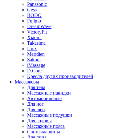
Panasonic
Gess
BODO
Fujimo
DreamWave
VictoryFit
Xiaomi
Takasima
Unix
Meridien
Sakura
iMassage
D.Core
Кресла других производителей
Массажеры
Для тела
Массажные накидки
Автомобильные
Для ног
Для шеи
Массажные подушки
Для головы
Массажные пояса
Свинг-машины
Для лица