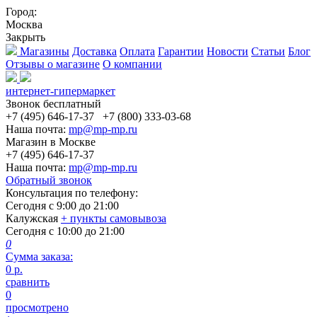
Город:
Москва
Закрыть
Магазины
Доставка
Оплата
Гарантии
Новости
Статьи
Блог
Отзывы о магазине
О компании
интернет-гипермаркет
Звонок бесплатный
+7 (495) 646-17-37
+7 (800) 333-03-68
Наша почта:
mp@mp-mp.ru
Магазин в Москве
+7 (495) 646-17-37
Наша почта:
mp@mp-mp.ru
Обратный звонок
Консультация по телефону:
Сегодня с
9:00
до
21:00
Калужская
+ пункты самовывоза
Сегодня с
10:00
до
21:00
0
Сумма заказа:
0
р.
сравнить
0
просмотрено