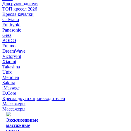
Для руководителя
ТОП кресел 2026
Кресла-качалки
Calviano
Fujiiryoki
Panasonic
Gess
BODO
Fujimo
DreamWave
VictoryFit
Xiaomi
Takasima
Unix
Meridien
Sakura
iMassage
D.Core
Кресла других производителей
Массажеры
Массажеры
Эксклюзивные
массажные
столы