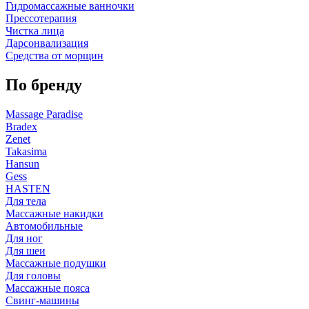
Гидромассажные ванночки
Прессотерапия
Чистка лица
Дарсонвализация
Средства от морщин
По бренду
Massage Paradise
Bradex
Zenet
Takasima
Hansun
Gess
HASTEN
Для тела
Массажные накидки
Автомобильные
Для ног
Для шеи
Массажные подушки
Для головы
Массажные пояса
Свинг-машины