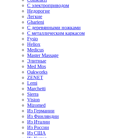
С электроприводом
Недорогие
Легкие
Gharieni
С деревянными ножками
С металлическим каркасом
Fysio
Heliox
Medicus
Master Massage
Элитные
Med Mos
Oakworks
ZENET
Lemi
Marchetti
Sierra
Vision
Mizomed
Из Германии
Из Финляндии
Из Италии
Из России
Из США