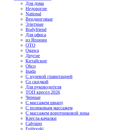
Для дома
Недорогие
National
Вендинговые
Элитные
Bodyfriend
Для офиса
из Японии
OTO
Ogawa
Другие
Китайские
Ohco
Inada
С нулевой гравитацией
Со скидкой
Для руководителя
ТОП кресел 2026
Черные
С массажем шиацу
С роликовым массажем
С массажем воротниковой зоны
Кресла-качалки
Calviano
Fujiiryoki