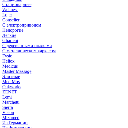
Стационарные
Wellness
Lojer
Conselieri
С электроприводом
Недорогие
Легкие
Gharieni
С деревянными ножками
С металлическим каркасом
Fysio
Heliox
Medicus
Master Massage
Элитные
Med Mos
Oakworks
ZENET
Lemi
Marchetti
Sierra
Vision
Mizomed
Из Германии
Из Финляндии