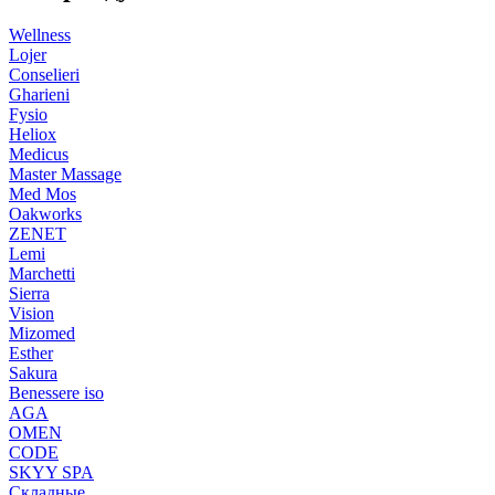
Wellness
Lojer
Conselieri
Gharieni
Fysio
Heliox
Medicus
Master Massage
Med Mos
Oakworks
ZENET
Lemi
Marchetti
Sierra
Vision
Mizomed
Esther
Sakura
Benessere iso
AGA
OMEN
CODE
SKYY SPA
Складные