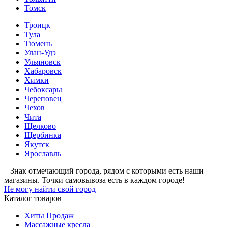
Томск
Троицк
Тула
Тюмень
Улан-Удэ
Ульяновск
Хабаровск
Химки
Чебоксары
Череповец
Чехов
Чита
Щелково
Щербинка
Якутск
Ярославль
– Знак отмечающий города, рядом с которыми есть наши
магазины. Точки самовывоза есть в каждом городе!
Не могу найти свой город
Каталог товаров
Хиты Продаж
Массажные кресла