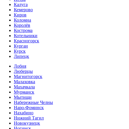
Калуга
Кемерово
Киров
Коломна
Королёв
Кострома
Котельники
Красногорск
Курган
Курск
Липецк
Лобня
Люберцы
Магнитогорск
Малаховка
Махачкала
Мурманск
Мытищи
Набережные Челны
Наро-Фоминск
Нахабино
Нижний Тагил
Новокузнецк
Ногинск