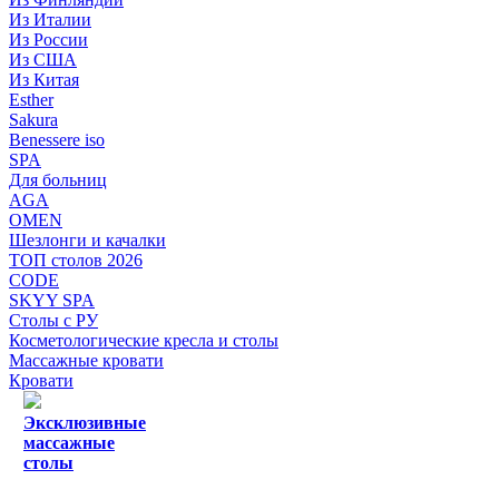
Из Италии
Из России
Из США
Из Китая
Esther
Sakura
Benessere iso
SPA
Для больниц
AGA
OMEN
Шезлонги и качалки
ТОП столов 2026
CODE
SKYY SPA
Столы с РУ
Косметологические кресла и столы
Массажные кровати
Кровати
Эксклюзивные
массажные
столы