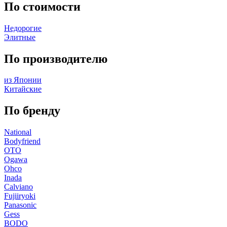
По стоимости
Недорогие
Элитные
По производителю
из Японии
Китайские
По бренду
National
Bodyfriend
OTO
Ogawa
Ohco
Inada
Calviano
Fujiiryoki
Panasonic
Gess
BODO