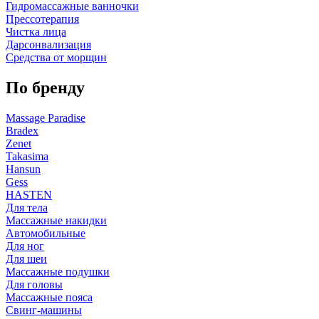
Гидромассажные ванночки
Прессотерапия
Чистка лица
Дарсонвализация
Средства от морщин
По бренду
Massage Paradise
Bradex
Zenet
Takasima
Hansun
Gess
HASTEN
Для тела
Массажные накидки
Автомобильные
Для ног
Для шеи
Массажные подушки
Для головы
Массажные пояса
Свинг-машины