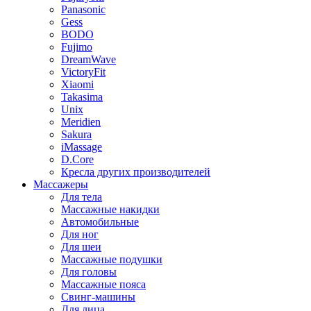
Panasonic
Gess
BODO
Fujimo
DreamWave
VictoryFit
Xiaomi
Takasima
Unix
Meridien
Sakura
iMassage
D.Core
Кресла других производителей
Массажеры
Для тела
Массажные накидки
Автомобильные
Для ног
Для шеи
Массажные подушки
Для головы
Массажные пояса
Свинг-машины
Для лица