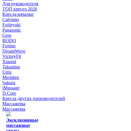
Для руководителя
ТОП кресел 2026
Кресла-качалки
Calviano
Fujiiryoki
Panasonic
Gess
BODO
Fujimo
DreamWave
VictoryFit
Xiaomi
Takasima
Unix
Meridien
Sakura
iMassage
D.Core
Кресла других производителей
Массажеры
Массажеры
Эксклюзивные
массажные
столы