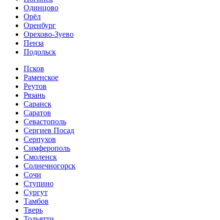
Одинцово
Орёл
Оренбург
Орехово-Зуево
Пенза
Подольск
Псков
Раменское
Реутов
Рязань
Саранск
Саратов
Севастополь
Сергиев Посад
Серпухов
Симферополь
Смоленск
Солнечногорск
Сочи
Ступино
Сургут
Тамбов
Тверь
Тольятти