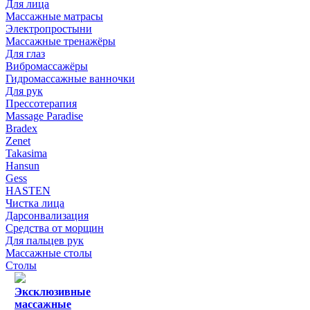
Для лица
Массажные матрасы
Электропростыни
Массажные тренажёры
Для глаз
Вибромассажёры
Гидромассажные ванночки
Для рук
Прессотерапия
Massage Paradise
Bradex
Zenet
Takasima
Hansun
Gess
HASTEN
Чистка лица
Дарсонвализация
Средства от морщин
Для пальцев рук
Массажные столы
Столы
Эксклюзивные
массажные