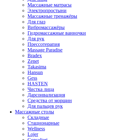
Массажные матрасы
Электропростыни
Массажные тренажёры
Для глаз
Вибромассажёры
Гидромассажные ванночки
Для рук
Прессотерапия
Massage Paradise
Bradex
Zenet
Takasima
Hansun
Gess
HASTEN
Чистка лица
Дарсонвализация
Средства от морщин
Для пальцев рук
Массажные столы
Складные
Стационарные
Wellness
Lojer
Conselieri