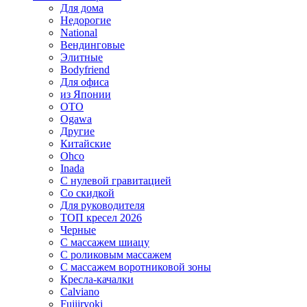
Для дома
Недорогие
National
Вендинговые
Элитные
Bodyfriend
Для офиса
из Японии
OTO
Ogawa
Другие
Китайские
Ohco
Inada
С нулевой гравитацией
Со скидкой
Для руководителя
ТОП кресел 2026
Черные
С массажем шиацу
С роликовым массажем
С массажем воротниковой зоны
Кресла-качалки
Calviano
Fujiiryoki