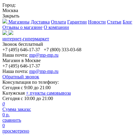
Город:
Москва
Закрыть
Магазины
Доставка
Оплата
Гарантии
Новости
Статьи
Блог
Отзывы о магазине
О компании
интернет-гипермаркет
Звонок бесплатный
+7 (495) 646-17-37
+7 (800) 333-03-68
Наша почта:
mp@mp-mp.ru
Магазин в Москве
+7 (495) 646-17-37
Наша почта:
mp@mp-mp.ru
Обратный звонок
Консультация по телефону:
Сегодня с
9:00
до
21:00
Калужская
+ пункты самовывоза
Сегодня с
10:00
до
21:00
0
Сумма заказа:
0
р.
сравнить
0
просмотрено