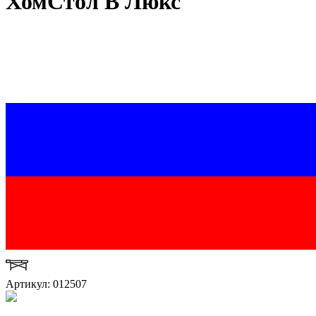
ХомСтол В Люкс
Артикул: 012507