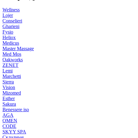
Wellness
Lojer
Conselieri
Gharieni
Fysio
Heliox
Medicus
Master Massage
Med Mos
Oakworks
ZENET
Lemi
Marchetti
Sierra
Vision
Mizomed
Esther
Sakura
Benessere iso
AGA
OMEN
CODE
SKYY SPA
Складные