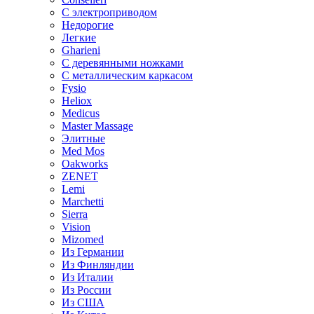
С электроприводом
Недорогие
Легкие
Gharieni
С деревянными ножками
С металлическим каркасом
Fysio
Heliox
Medicus
Master Massage
Элитные
Med Mos
Oakworks
ZENET
Lemi
Marchetti
Sierra
Vision
Mizomed
Из Германии
Из Финляндии
Из Италии
Из России
Из США