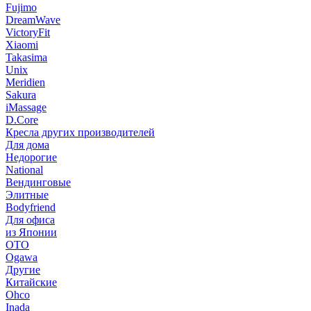
Fujimo
DreamWave
VictoryFit
Xiaomi
Takasima
Unix
Meridien
Sakura
iMassage
D.Core
Кресла других производителей
Для дома
Недорогие
National
Вендинговые
Элитные
Bodyfriend
Для офиса
из Японии
OTO
Ogawa
Другие
Китайские
Ohco
Inada