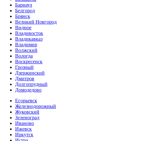
Барнаул
Белгород
Брянск
Великий Новгород
Видное
Владивосток
Владикавказ
Владимир
Волжский
Вологда
Воскресенск
Грозный
Дзержинский
Дмитров
Долгопрудный
Домодедово
Егорьевск
Железнодорожный
Жуковский
Зеленоград
Иваново
Ижевск
Иркутск
Истра