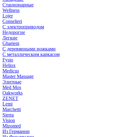
Стационарные
Wellness
Lojer
Conselieri
С электроприводом
Недорогие
Легкие
Gharieni
С деревянными ножками
С металлическим каркасом
Fysio
Heliox
Medicus
Master Massage
Элитные
Med Mos
Oakworks
ZENET
Lemi
Marchetti
Sierra
Vision
Mizomed
Из Германии
Из Финляндии