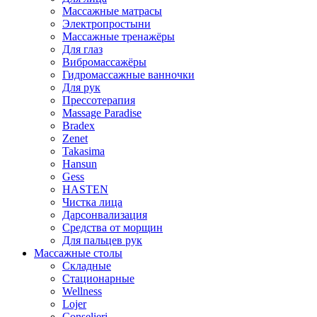
Массажные матрасы
Электропростыни
Массажные тренажёры
Для глаз
Вибромассажёры
Гидромассажные ванночки
Для рук
Прессотерапия
Massage Paradise
Bradex
Zenet
Takasima
Hansun
Gess
HASTEN
Чистка лица
Дарсонвализация
Средства от морщин
Для пальцев рук
Массажные столы
Складные
Стационарные
Wellness
Lojer
Conselieri