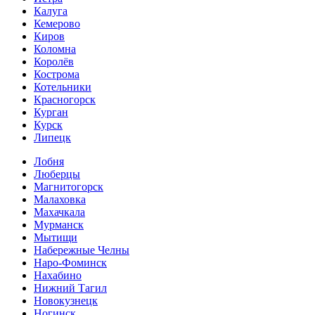
Калуга
Кемерово
Киров
Коломна
Королёв
Кострома
Котельники
Красногорск
Курган
Курск
Липецк
Лобня
Люберцы
Магнитогорск
Малаховка
Махачкала
Мурманск
Мытищи
Набережные Челны
Наро-Фоминск
Нахабино
Нижний Тагил
Новокузнецк
Ногинск