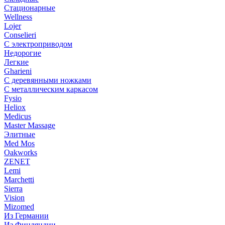
Стационарные
Wellness
Lojer
Conselieri
С электроприводом
Недорогие
Легкие
Gharieni
С деревянными ножками
С металлическим каркасом
Fysio
Heliox
Medicus
Master Massage
Элитные
Med Mos
Oakworks
ZENET
Lemi
Marchetti
Sierra
Vision
Mizomed
Из Германии
Из Финляндии