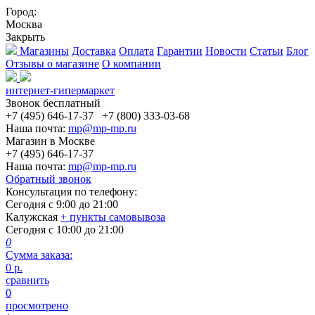
Город:
Москва
Закрыть
Магазины
Доставка
Оплата
Гарантии
Новости
Статьи
Блог
Отзывы о магазине
О компании
интернет-гипермаркет
Звонок бесплатный
+7 (495) 646-17-37
+7 (800) 333-03-68
Наша почта:
mp@mp-mp.ru
Магазин в Москве
+7 (495) 646-17-37
Наша почта:
mp@mp-mp.ru
Обратный звонок
Консультация по телефону:
Сегодня с
9:00
до
21:00
Калужская
+ пункты самовывоза
Сегодня с
10:00
до
21:00
0
Сумма заказа:
0
р.
сравнить
0
просмотрено