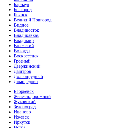
Барнаул
Белгород
Брянск
Великий Новгород
Видное
Владивосток
Владикавказ
Владимир
Волжский
Вологда
Воскресенск
Грозный
Дзержинский
Дмитров
Долгопрудный
Домодедово
Егорьевск
Железнодорожный
Жуковский
Зеленоград
Иваново
Ижевск
Иркутск
Истра