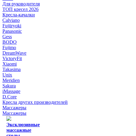
Для руководителя
ТОП кресел 2026
Кресла-качалки
Calviano
Fujiiryoki
Panasonic
Gess
BODO
Fujimo
DreamWave
VictoryFit
Xiaomi
Takasima
Unix
Meridien
Sakura
iMassage
D.Core
Кресла других производителей
Массажеры
Массажеры
Эксклюзивные
массажные
столы