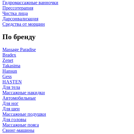
Гидромассажные ванночки
Прессотерапия
Чистка лица
Дарсонвализация
Средства от морщин
По бренду
Massage Paradise
Bradex
Zenet
Takasima
Hansun
Gess
HASTEN
Для тела
Массажные накидки
Автомобильные
Для ног
Для шеи
Массажные подушки
Для головы
Массажные пояса
Свинг-машины