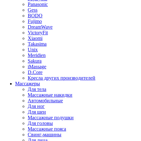
Panasonic
Gess
BODO
Fujimo
DreamWave
VictoryFit
Xiaomi
Takasima
Unix
Meridien
Sakura
iMassage
D.Core
Кресла других производителей
Массажеры
Для тела
Массажные накидки
Автомобильные
Для ног
Для шеи
Массажные подушки
Для головы
Массажные пояса
Свинг-машины
Для лица