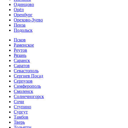
Одинцово
Орёл
Оренбург
Орехово-Зуево
Пенза
Подольск
Псков
Раменское
Реутов
Рязань
Саранск
Саратов
Севастополь
Сергиев Посад
Серпухов
Симферополь
Смоленск
Солнечногорск
Сочи
Ступино
Сургут
Тамбов
Тверь
Тольятти