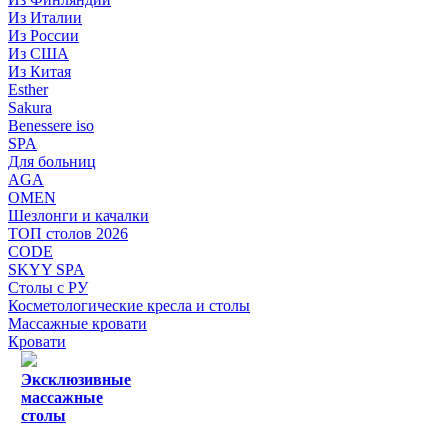
Из Италии
Из России
Из США
Из Китая
Esther
Sakura
Benessere iso
SPA
Для больниц
AGA
OMEN
Шезлонги и качалки
ТОП столов 2026
CODE
SKYY SPA
Столы с РУ
Косметологические кресла и столы
Массажные кровати
Кровати
Эксклюзивные
массажные
столы