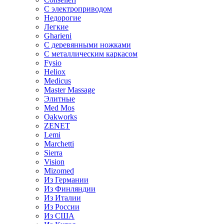
С электроприводом
Недорогие
Легкие
Gharieni
С деревянными ножками
С металлическим каркасом
Fysio
Heliox
Medicus
Master Massage
Элитные
Med Mos
Oakworks
ZENET
Lemi
Marchetti
Sierra
Vision
Mizomed
Из Германии
Из Финляндии
Из Италии
Из России
Из США