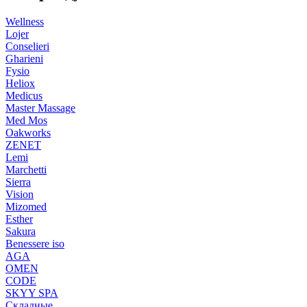
Wellness
Lojer
Conselieri
Gharieni
Fysio
Heliox
Medicus
Master Massage
Med Mos
Oakworks
ZENET
Lemi
Marchetti
Sierra
Vision
Mizomed
Esther
Sakura
Benessere iso
AGA
OMEN
CODE
SKYY SPA
Складные