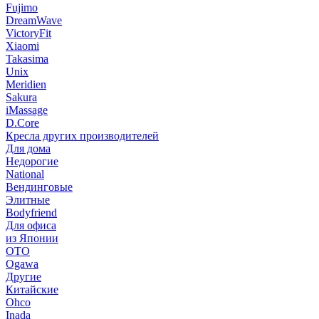
Fujimo
DreamWave
VictoryFit
Xiaomi
Takasima
Unix
Meridien
Sakura
iMassage
D.Core
Кресла других производителей
Для дома
Недорогие
National
Вендинговые
Элитные
Bodyfriend
Для офиса
из Японии
OTO
Ogawa
Другие
Китайские
Ohco
Inada