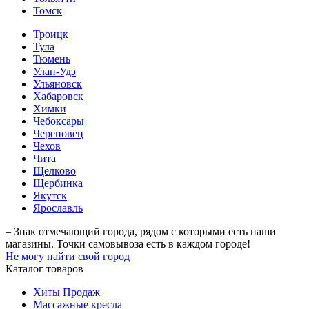
Томск
Троицк
Тула
Тюмень
Улан-Удэ
Ульяновск
Хабаровск
Химки
Чебоксары
Череповец
Чехов
Чита
Щелково
Щербинка
Якутск
Ярославль
– Знак отмечающий города, рядом с которыми есть наши
магазины. Точки самовывоза есть в каждом городе!
Не могу найти свой город
Каталог товаров
Хиты Продаж
Массажные кресла