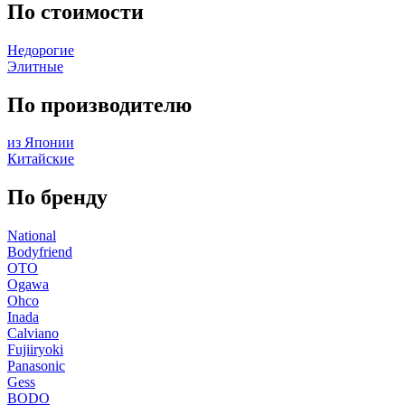
По стоимости
Недорогие
Элитные
По производителю
из Японии
Китайские
По бренду
National
Bodyfriend
OTO
Ogawa
Ohco
Inada
Calviano
Fujiiryoki
Panasonic
Gess
BODO