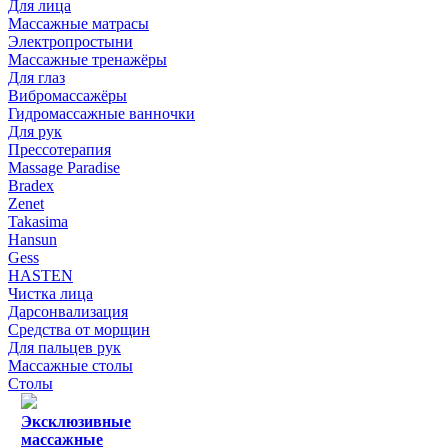
Для лица
Массажные матрасы
Электропростыни
Массажные тренажёры
Для глаз
Вибромассажёры
Гидромассажные ванночки
Для рук
Прессотерапия
Massage Paradise
Bradex
Zenet
Takasima
Hansun
Gess
HASTEN
Чистка лица
Дарсонвализация
Средства от морщин
Для пальцев рук
Массажные столы
Столы
Эксклюзивные
массажные