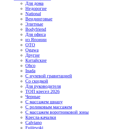
Для дома
Недорогие
National
Вендинговые
Элитные
Bodyfriend
Для офиса
из Японии
OTO
Ogawa
Другие
Китайские
Ohco
Inada
С нулевой гравитацией
Со скидкой
Для руководителя
ТОП кресел 2026
Черные
С массажем шиацу
С роликовым массажем
С массажем воротниковой зоны
Кресла-качалки
Calviano
Fujiiryoki