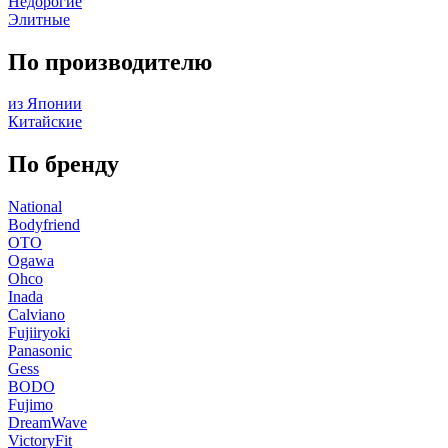
Недорогие
Элитные
По производителю
из Японии
Китайские
По бренду
National
Bodyfriend
OTO
Ogawa
Ohco
Inada
Calviano
Fujiiryoki
Panasonic
Gess
BODO
Fujimo
DreamWave
VictoryFit