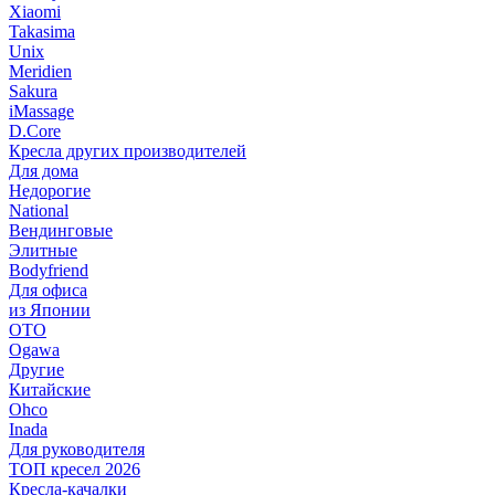
Xiaomi
Takasima
Unix
Meridien
Sakura
iMassage
D.Core
Кресла других производителей
Для дома
Недорогие
National
Вендинговые
Элитные
Bodyfriend
Для офиса
из Японии
OTO
Ogawa
Другие
Китайские
Ohco
Inada
Для руководителя
ТОП кресел 2026
Кресла-качалки