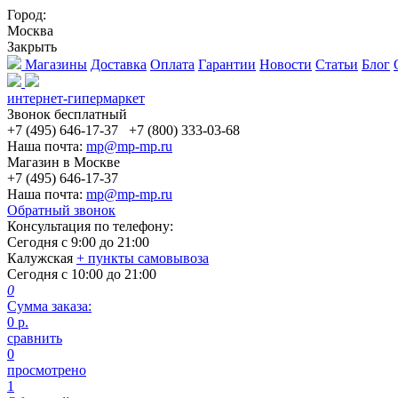
Город:
Москва
Закрыть
Магазины
Доставка
Оплата
Гарантии
Новости
Статьи
Блог
интернет-гипермаркет
Звонок бесплатный
+7 (495) 646-17-37
+7 (800) 333-03-68
Наша почта:
mp@mp-mp.ru
Магазин в Москве
+7 (495) 646-17-37
Наша почта:
mp@mp-mp.ru
Обратный звонок
Консультация по телефону:
Сегодня с
9:00
до
21:00
Калужская
+ пункты самовывоза
Сегодня с
10:00
до
21:00
0
Сумма заказа:
0
р.
сравнить
0
просмотрено
1