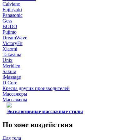
Calviano
Fujiiryoki
Panasonic
Gess
BODO
Fujimo
DreamWave
VictoryFit
Xiaomi
Takasima
Unix
Meridien
Sakura
iMassage
D.Core
Кресла других производителей
Массажеры
Массажеры
Эксклюзивные массажные столы
По зоне воздействия
Для тела