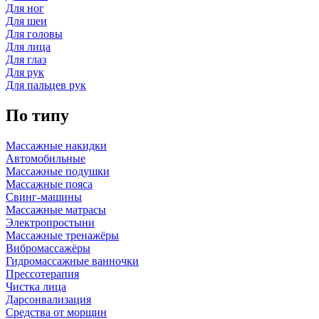
Для ног
Для шеи
Для головы
Для лица
Для глаз
Для рук
Для пальцев рук
По типу
Массажные накидки
Автомобильные
Массажные подушки
Массажные пояса
Свинг-машины
Массажные матрасы
Электропростыни
Массажные тренажёры
Вибромассажёры
Гидромассажные ванночки
Прессотерапия
Чистка лица
Дарсонвализация
Средства от морщин