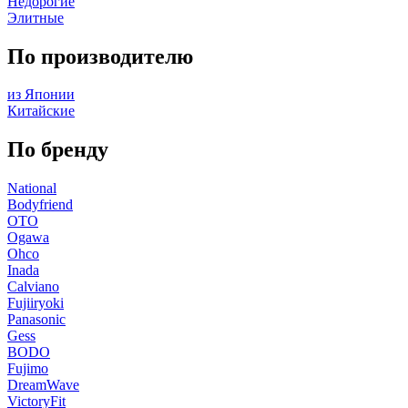
Недорогие
Элитные
По производителю
из Японии
Китайские
По бренду
National
Bodyfriend
OTO
Ogawa
Ohco
Inada
Calviano
Fujiiryoki
Panasonic
Gess
BODO
Fujimo
DreamWave
VictoryFit