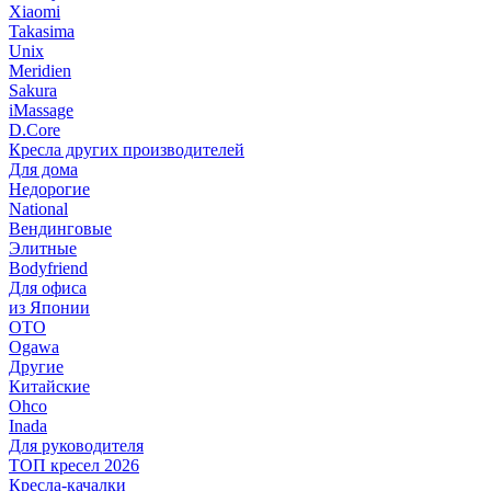
Xiaomi
Takasima
Unix
Meridien
Sakura
iMassage
D.Core
Кресла других производителей
Для дома
Недорогие
National
Вендинговые
Элитные
Bodyfriend
Для офиса
из Японии
OTO
Ogawa
Другие
Китайские
Ohco
Inada
Для руководителя
ТОП кресел 2026
Кресла-качалки