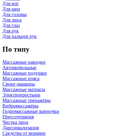
Для ног
Для шеи
Для головы
Для лица
Для глаз
Для рук
Для пальцев рук
По типу
Массажные накидки
Автомобильные
Массажные подушки
Массажные пояса
Свинг-машины
Массажные матрасы
Электропростыни
Массажные тренажёры
Вибромассажёры
Гидромассажные ванночки
Прессотерапия
Чистка лица
Дарсонвализация
Средства от морщин