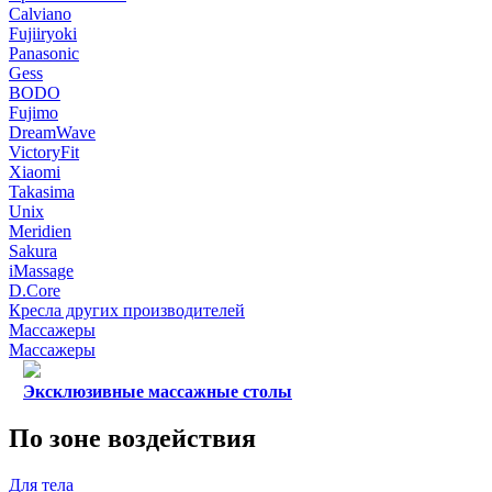
Calviano
Fujiiryoki
Panasonic
Gess
BODO
Fujimo
DreamWave
VictoryFit
Xiaomi
Takasima
Unix
Meridien
Sakura
iMassage
D.Core
Кресла других производителей
Массажеры
Массажеры
Эксклюзивные массажные столы
По зоне воздействия
Для тела