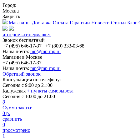
Город:
Москва
Закрыть
Магазины
Доставка
Оплата
Гарантии
Новости
Статьи
Блог
интернет-гипермаркет
Звонок бесплатный
+7 (495) 646-17-37
+7 (800) 333-03-68
Наша почта:
mp@mp-mp.ru
Магазин в Москве
+7 (495) 646-17-37
Наша почта:
mp@mp-mp.ru
Обратный звонок
Консультация по телефону:
Сегодня с
9:00
до
21:00
Калужская
+ пункты самовывоза
Сегодня с
10:00
до
21:00
0
Сумма заказа:
0
р.
сравнить
0
просмотрено
1