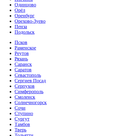
Одинцово
Орёл
Оренбург
Орехово-Зуево
Пенза
Подольск
Псков
Раменское
Реутов
Рязань
Саранск
Саратов
Севастополь
Сергиев Посад
Серпухов
Симферополь
Смоленск
Солнечногорск
Сочи
Ступино
Сургут
Тамбов
Тверь
Тольятти