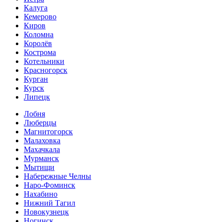
Калуга
Кемерово
Киров
Коломна
Королёв
Кострома
Котельники
Красногорск
Курган
Курск
Липецк
Лобня
Люберцы
Магнитогорск
Малаховка
Махачкала
Мурманск
Мытищи
Набережные Челны
Наро-Фоминск
Нахабино
Нижний Тагил
Новокузнецк
Ногинск