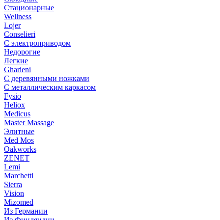
Стационарные
Wellness
Lojer
Conselieri
С электроприводом
Недорогие
Легкие
Gharieni
С деревянными ножками
С металлическим каркасом
Fysio
Heliox
Medicus
Master Massage
Элитные
Med Mos
Oakworks
ZENET
Lemi
Marchetti
Sierra
Vision
Mizomed
Из Германии
Из Финляндии