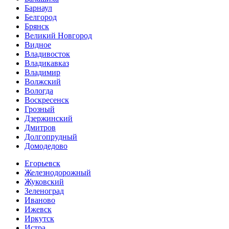
Барнаул
Белгород
Брянск
Великий Новгород
Видное
Владивосток
Владикавказ
Владимир
Волжский
Вологда
Воскресенск
Грозный
Дзержинский
Дмитров
Долгопрудный
Домодедово
Егорьевск
Железнодорожный
Жуковский
Зеленоград
Иваново
Ижевск
Иркутск
Истра