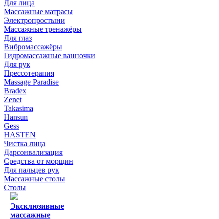
Для лица
Массажные матрасы
Электропростыни
Массажные тренажёры
Для глаз
Вибромассажёры
Гидромассажные ванночки
Для рук
Прессотерапия
Massage Paradise
Bradex
Zenet
Takasima
Hansun
Gess
HASTEN
Чистка лица
Дарсонвализация
Средства от морщин
Для пальцев рук
Массажные столы
Столы
Эксклюзивные
массажные