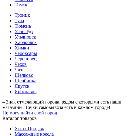
Томск
Троицк
Тула
Тюмень
Улан-Удэ
Ульяновск
Хабаровск
Химки
Чебоксары
Череповец
Чехов
Чита
Щелково
Щербинка
Якутск
Ярославль
– Знак отмечающий города, рядом с которыми есть наши
магазины. Точки самовывоза есть в каждом городе!
Не могу найти свой город
Каталог товаров
Хиты Продаж
Массажные кресла