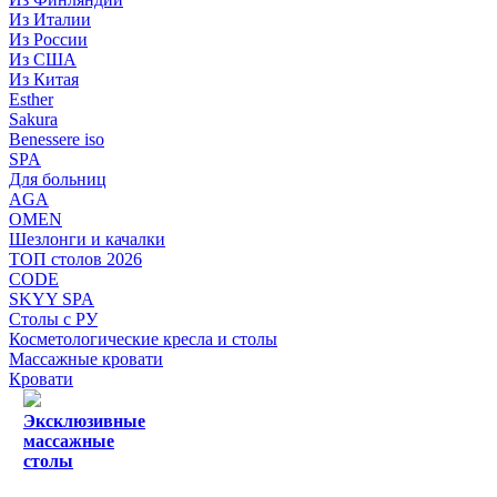
Из Италии
Из России
Из США
Из Китая
Esther
Sakura
Benessere iso
SPA
Для больниц
AGA
OMEN
Шезлонги и качалки
ТОП столов 2026
CODE
SKYY SPA
Столы с РУ
Косметологические кресла и столы
Массажные кровати
Кровати
Эксклюзивные
массажные
столы