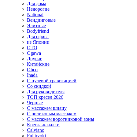
Для дома
Недорогие
National
Вендинговые
Элитные
Bodyfriend
Для офиса
из Японии
OTO
Ogawa
Другие
Китайские
Ohco
Inada
С нулевой гравитацией
Со скидкой
Для руководителя
ТОП кресел 2026
Черные
С массажем шиацу
С роликовым массажем
С массажем воротниковой зоны
Кресла-качалки
Calviano
Fujiiryoki