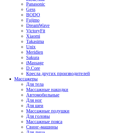
Panasonic
Gess
BODO
Fujimo
DreamWave
VictoryFit
Xiaomi
Takasima
Unix
Meridien
Sakura
iMassage
D.Core
Кресла других производителей
Массажеры
Для тела
Массажные накидки
Автомобильные
Для ног
Для шеи
Массажные подушки
Для головы
Массажные пояса
Свинг-машины
Для лица