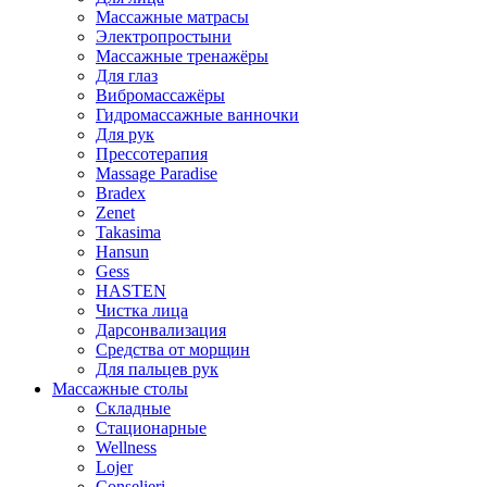
Массажные матрасы
Электропростыни
Массажные тренажёры
Для глаз
Вибромассажёры
Гидромассажные ванночки
Для рук
Прессотерапия
Massage Paradise
Bradex
Zenet
Takasima
Hansun
Gess
HASTEN
Чистка лица
Дарсонвализация
Средства от морщин
Для пальцев рук
Массажные столы
Складные
Стационарные
Wellness
Lojer
Conselieri