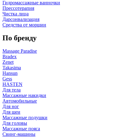
Гидромассажные ванночки
Прессотерапия
Чистка лица
Дарсонвализация
Средства от морщин
По бренду
Massage Paradise
Bradex
Zenet
Takasima
Hansun
Gess
HASTEN
Для тела
Массажные накидки
Автомобильные
Для ног
Для шеи
Массажные подушки
Для головы
Массажные пояса
Свинг-машины