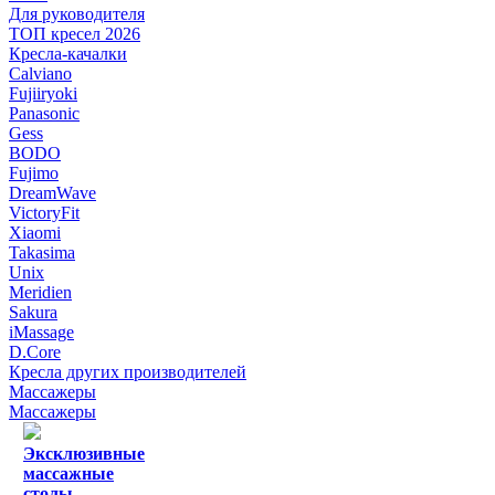
Для руководителя
ТОП кресел 2026
Кресла-качалки
Calviano
Fujiiryoki
Panasonic
Gess
BODO
Fujimo
DreamWave
VictoryFit
Xiaomi
Takasima
Unix
Meridien
Sakura
iMassage
D.Core
Кресла других производителей
Массажеры
Массажеры
Эксклюзивные
массажные
столы