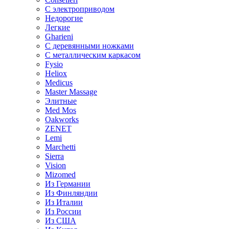
С электроприводом
Недорогие
Легкие
Gharieni
С деревянными ножками
С металлическим каркасом
Fysio
Heliox
Medicus
Master Massage
Элитные
Med Mos
Oakworks
ZENET
Lemi
Marchetti
Sierra
Vision
Mizomed
Из Германии
Из Финляндии
Из Италии
Из России
Из США