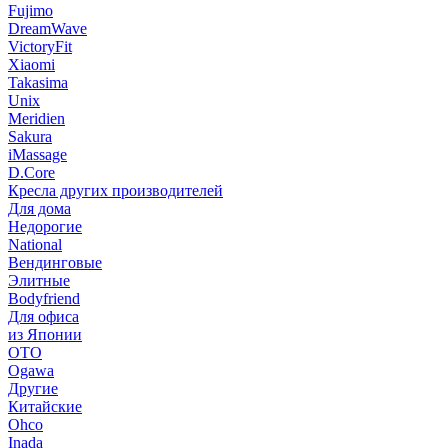
Fujimo
DreamWave
VictoryFit
Xiaomi
Takasima
Unix
Meridien
Sakura
iMassage
D.Core
Кресла других производителей
Для дома
Недорогие
National
Вендинговые
Элитные
Bodyfriend
Для офиса
из Японии
OTO
Ogawa
Другие
Китайские
Ohco
Inada