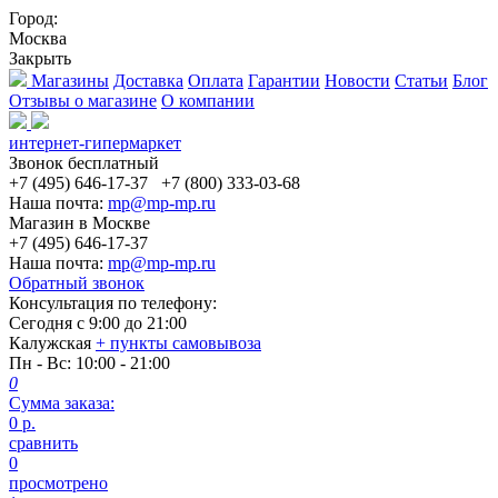
Город:
Москва
Закрыть
Магазины
Доставка
Оплата
Гарантии
Новости
Статьи
Блог
Отзывы о магазине
О компании
интернет-гипермаркет
Звонок бесплатный
+7 (495) 646-17-37
+7 (800) 333-03-68
Наша почта:
mp@mp-mp.ru
Магазин в Москве
+7 (495) 646-17-37
Наша почта:
mp@mp-mp.ru
Обратный звонок
Консультация по телефону:
Сегодня с
9:00
до
21:00
Калужская
+ пункты самовывоза
Пн - Вс
: 10:00 - 21:00
0
Сумма заказа:
0
р.
сравнить
0
просмотрено