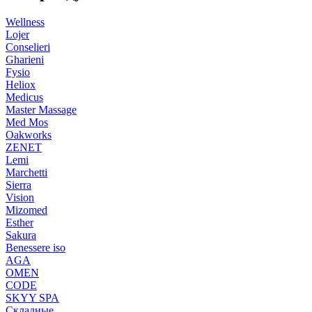
Wellness
Lojer
Conselieri
Gharieni
Fysio
Heliox
Medicus
Master Massage
Med Mos
Oakworks
ZENET
Lemi
Marchetti
Sierra
Vision
Mizomed
Esther
Sakura
Benessere iso
AGA
OMEN
CODE
SKYY SPA
Складные