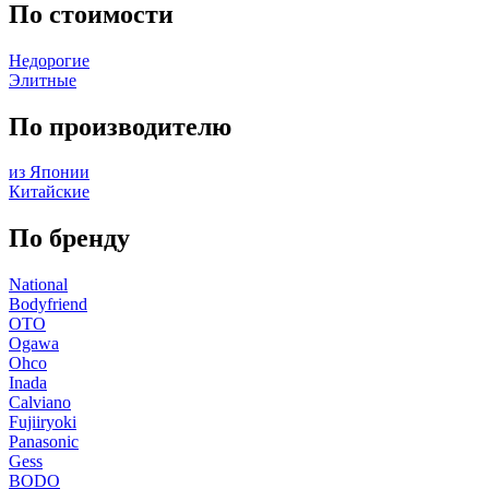
По стоимости
Недорогие
Элитные
По производителю
из Японии
Китайские
По бренду
National
Bodyfriend
OTO
Ogawa
Ohco
Inada
Calviano
Fujiiryoki
Panasonic
Gess
BODO