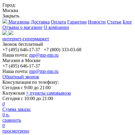
Город:
Москва
Закрыть
Магазины
Доставка
Оплата
Гарантии
Новости
Статьи
Блог
Отзывы о магазине
О компании
интернет-гипермаркет
Звонок бесплатный
+7 (495) 646-17-37
+7 (800) 333-03-68
Наша почта:
mp@mp-mp.ru
Магазин в Москве
+7 (495) 646-17-37
Наша почта:
mp@mp-mp.ru
Обратный звонок
Консультация по телефону:
Сегодня с
9:00
до
21:00
Калужская
+ пункты самовывоза
Сегодня с
10:00
до
21:00
0
Сумма заказа:
0
р.
сравнить
0
просмотрено