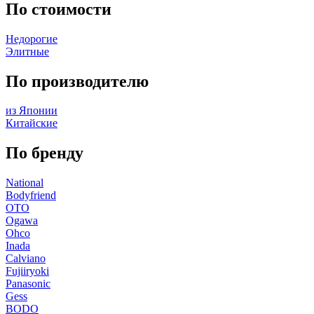
По стоимости
Недорогие
Элитные
По производителю
из Японии
Китайские
По бренду
National
Bodyfriend
OTO
Ogawa
Ohco
Inada
Calviano
Fujiiryoki
Panasonic
Gess
BODO