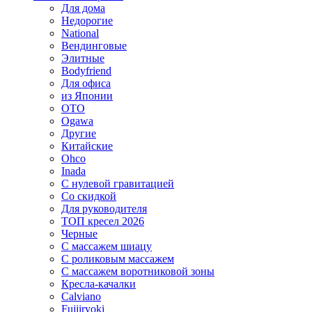
Для дома
Недорогие
National
Вендинговые
Элитные
Bodyfriend
Для офиса
из Японии
OTO
Ogawa
Другие
Китайские
Ohco
Inada
С нулевой гравитацией
Со скидкой
Для руководителя
ТОП кресел 2026
Черные
С массажем шиацу
С роликовым массажем
С массажем воротниковой зоны
Кресла-качалки
Calviano
Fujiiryoki