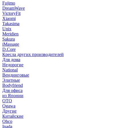
Fujimo
DreamWave
VictoryFit
Xiaomi
Takasima
Unix
Meridien
Sakura
iMassage
D.Core
Кресла других производителей
Для дома
Недорогие
National
Вендинговые
Элитные
Bodyfriend
Для офиса
из Японии
OTO
Ogawa
Другие
Китайские
Ohco
Inada