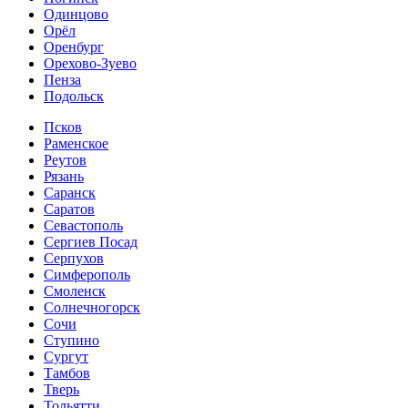
Одинцово
Орёл
Оренбург
Орехово-Зуево
Пенза
Подольск
Псков
Раменское
Реутов
Рязань
Саранск
Саратов
Севастополь
Сергиев Посад
Серпухов
Симферополь
Смоленск
Солнечногорск
Сочи
Ступино
Сургут
Тамбов
Тверь
Тольятти