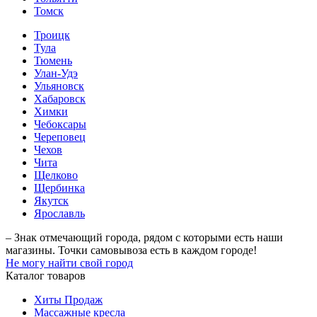
Томск
Троицк
Тула
Тюмень
Улан-Удэ
Ульяновск
Хабаровск
Химки
Чебоксары
Череповец
Чехов
Чита
Щелково
Щербинка
Якутск
Ярославль
– Знак отмечающий города, рядом с которыми есть наши
магазины. Точки самовывоза есть в каждом городе!
Не могу найти свой город
Каталог товаров
Хиты Продаж
Массажные кресла