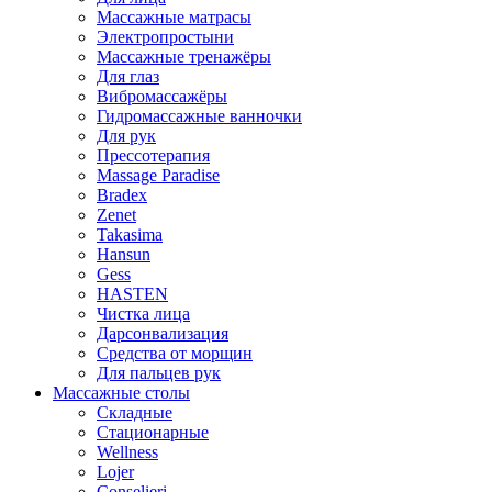
Массажные матрасы
Электропростыни
Массажные тренажёры
Для глаз
Вибромассажёры
Гидромассажные ванночки
Для рук
Прессотерапия
Massage Paradise
Bradex
Zenet
Takasima
Hansun
Gess
HASTEN
Чистка лица
Дарсонвализация
Средства от морщин
Для пальцев рук
Массажные столы
Складные
Стационарные
Wellness
Lojer
Conselieri