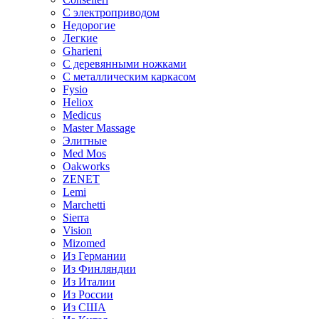
С электроприводом
Недорогие
Легкие
Gharieni
С деревянными ножками
С металлическим каркасом
Fysio
Heliox
Medicus
Master Massage
Элитные
Med Mos
Oakworks
ZENET
Lemi
Marchetti
Sierra
Vision
Mizomed
Из Германии
Из Финляндии
Из Италии
Из России
Из США