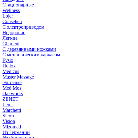
Стационарные
Wellness
Lojer
Conselieri
С электроприводом
Недорогие
Легкие
Gharieni
С деревянными ножками
С металлическим каркасом
Fysio
Heliox
Medicus
Master Massage
Элитные
Med Mos
Oakworks
ZENET
Lemi
Marchetti
Sierra
Vision
Mizomed
Из Германии
Из Финляндии