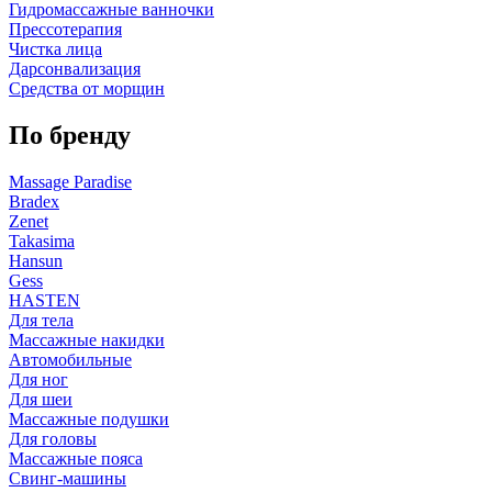
Гидромассажные ванночки
Прессотерапия
Чистка лица
Дарсонвализация
Средства от морщин
По бренду
Massage Paradise
Bradex
Zenet
Takasima
Hansun
Gess
HASTEN
Для тела
Массажные накидки
Автомобильные
Для ног
Для шеи
Массажные подушки
Для головы
Массажные пояса
Свинг-машины