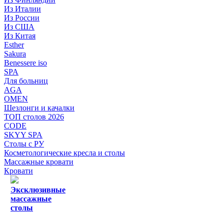
Из Италии
Из России
Из США
Из Китая
Esther
Sakura
Benessere iso
SPA
Для больниц
AGA
OMEN
Шезлонги и качалки
ТОП столов 2026
CODE
SKYY SPA
Столы с РУ
Косметологические кресла и столы
Массажные кровати
Кровати
Эксклюзивные
массажные
столы