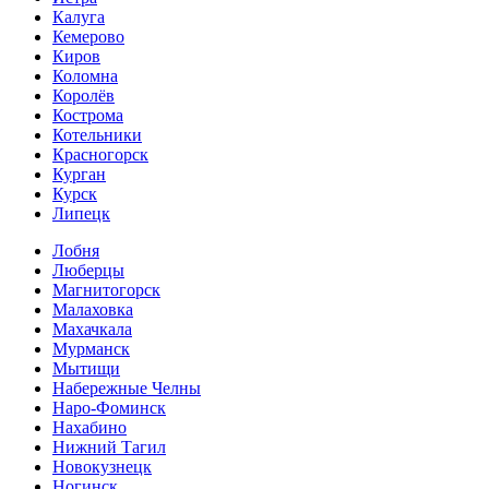
Калуга
Кемерово
Киров
Коломна
Королёв
Кострома
Котельники
Красногорск
Курган
Курск
Липецк
Лобня
Люберцы
Магнитогорск
Малаховка
Махачкала
Мурманск
Мытищи
Набережные Челны
Наро-Фоминск
Нахабино
Нижний Тагил
Новокузнецк
Ногинск