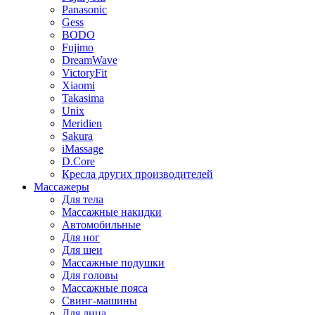
Panasonic
Gess
BODO
Fujimo
DreamWave
VictoryFit
Xiaomi
Takasima
Unix
Meridien
Sakura
iMassage
D.Core
Кресла других производителей
Массажеры
Для тела
Массажные накидки
Автомобильные
Для ног
Для шеи
Массажные подушки
Для головы
Массажные пояса
Свинг-машины
Для лица