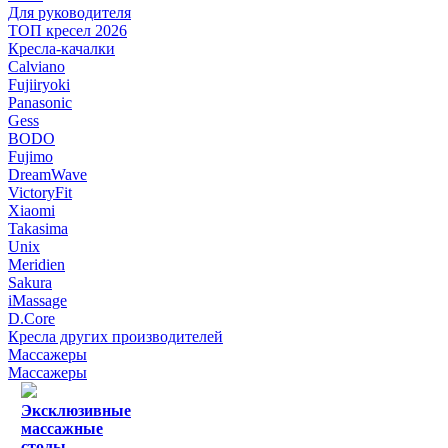
Для руководителя
ТОП кресел 2026
Кресла-качалки
Calviano
Fujiiryoki
Panasonic
Gess
BODO
Fujimo
DreamWave
VictoryFit
Xiaomi
Takasima
Unix
Meridien
Sakura
iMassage
D.Core
Кресла других производителей
Массажеры
Массажеры
Эксклюзивные
массажные
столы