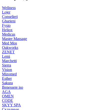
Wellness
Lojer
Conselieri
Gharieni
Fysio
Heliox
Medicus
Master Massage
Med Mos
Oakworks
ZENET
Lemi
Marchetti
Sierra
Vision
Mizomed
Esther
Sakura
Benessere iso
AGA
OMEN
CODE
SKYY SPA
Складные