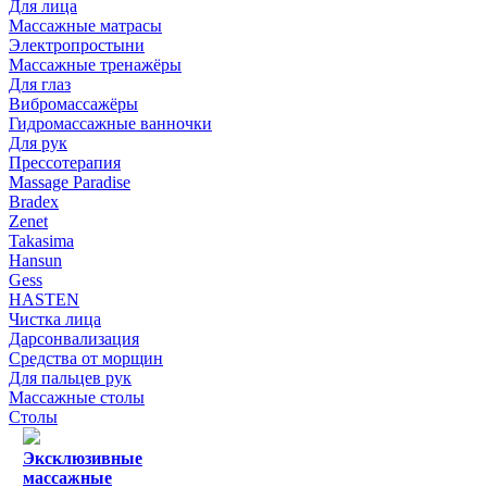
Для лица
Массажные матрасы
Электропростыни
Массажные тренажёры
Для глаз
Вибромассажёры
Гидромассажные ванночки
Для рук
Прессотерапия
Massage Paradise
Bradex
Zenet
Takasima
Hansun
Gess
HASTEN
Чистка лица
Дарсонвализация
Средства от морщин
Для пальцев рук
Массажные столы
Столы
Эксклюзивные
массажные