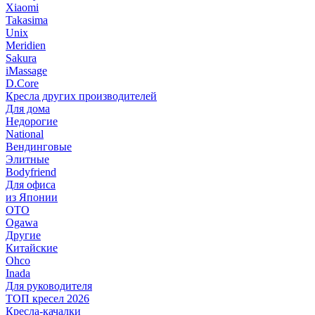
Xiaomi
Takasima
Unix
Meridien
Sakura
iMassage
D.Core
Кресла других производителей
Для дома
Недорогие
National
Вендинговые
Элитные
Bodyfriend
Для офиса
из Японии
OTO
Ogawa
Другие
Китайские
Ohco
Inada
Для руководителя
ТОП кресел 2026
Кресла-качалки