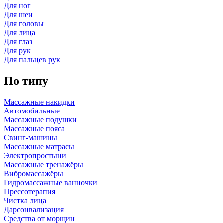
Для ног
Для шеи
Для головы
Для лица
Для глаз
Для рук
Для пальцев рук
По типу
Массажные накидки
Автомобильные
Массажные подушки
Массажные пояса
Свинг-машины
Массажные матрасы
Электропростыни
Массажные тренажёры
Вибромассажёры
Гидромассажные ванночки
Прессотерапия
Чистка лица
Дарсонвализация
Средства от морщин