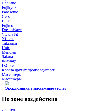
Calviano
Fujiiryoki
Panasonic
Gess
BODO
Fujimo
DreamWave
VictoryFit
Xiaomi
Takasima
Unix
Meridien
Sakura
iMassage
D.Core
Кресла других производителей
Массажеры
Массажеры
Эксклюзивные массажные столы
По зоне воздействия
Для тела