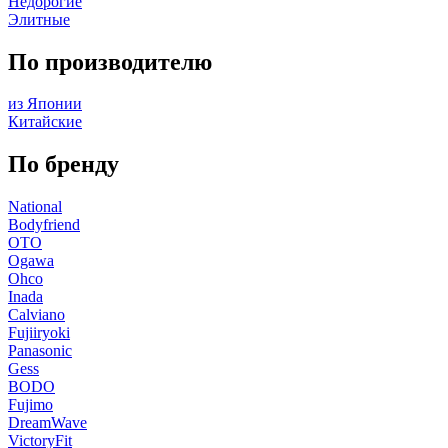
Недорогие
Элитные
По производителю
из Японии
Китайские
По бренду
National
Bodyfriend
OTO
Ogawa
Ohco
Inada
Calviano
Fujiiryoki
Panasonic
Gess
BODO
Fujimo
DreamWave
VictoryFit