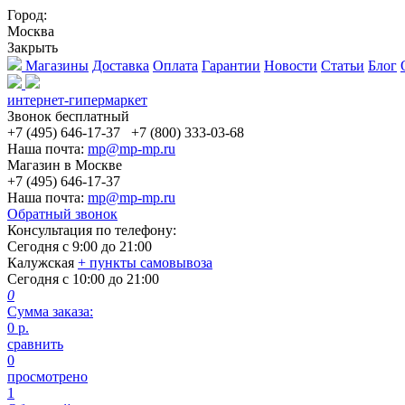
Город:
Москва
Закрыть
Магазины
Доставка
Оплата
Гарантии
Новости
Статьи
Блог
интернет-гипермаркет
Звонок бесплатный
+7 (495) 646-17-37
+7 (800) 333-03-68
Наша почта:
mp@mp-mp.ru
Магазин в Москве
+7 (495) 646-17-37
Наша почта:
mp@mp-mp.ru
Обратный звонок
Консультация по телефону:
Сегодня с
9:00
до
21:00
Калужская
+ пункты самовывоза
Сегодня с
10:00
до
21:00
0
Сумма заказа:
0
р.
сравнить
0
просмотрено
1