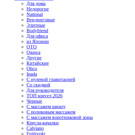
Для дома
Недорогие
National
Вендинговые
Элитные
Bodyfriend
Для офиса
из Японии
OTO
Ogawa
Другие
Китайские
Ohco
Inada
С нулевой гравитацией
Со скидкой
Для руководителя
ТОП кресел 2026
Черные
С массажем шиацу
С роликовым массажем
С массажем воротниковой зоны
Кресла-качалки
Calviano
Fujiiryoki