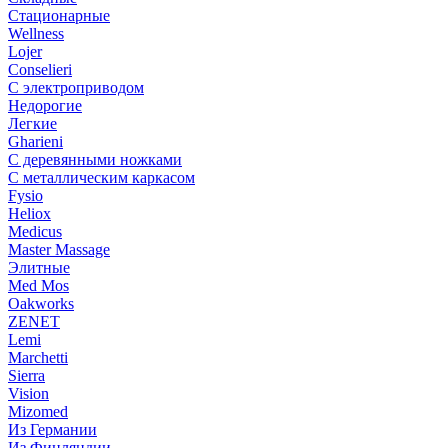
Стационарные
Wellness
Lojer
Conselieri
С электроприводом
Недорогие
Легкие
Gharieni
С деревянными ножками
С металлическим каркасом
Fysio
Heliox
Medicus
Master Massage
Элитные
Med Mos
Oakworks
ZENET
Lemi
Marchetti
Sierra
Vision
Mizomed
Из Германии
Из Финляндии