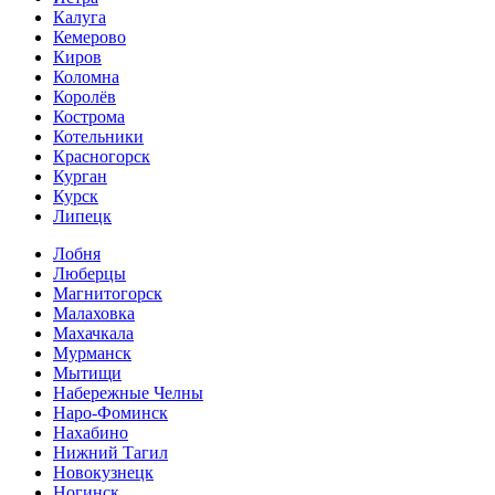
Калуга
Кемерово
Киров
Коломна
Королёв
Кострома
Котельники
Красногорск
Курган
Курск
Липецк
Лобня
Люберцы
Магнитогорск
Малаховка
Махачкала
Мурманск
Мытищи
Набережные Челны
Наро-Фоминск
Нахабино
Нижний Тагил
Новокузнецк
Ногинск