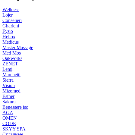
Wellness
Lojer
Conselieri
Gharieni
Fysio
Heliox
Medicus
Master Massage
Med Mos
Oakworks
ZENET
Lemi
Marchetti
Sierra
Vision
Mizomed
Esther
Sakura
Benessere iso
AGA
OMEN
CODE
SKYY SPA
Складные