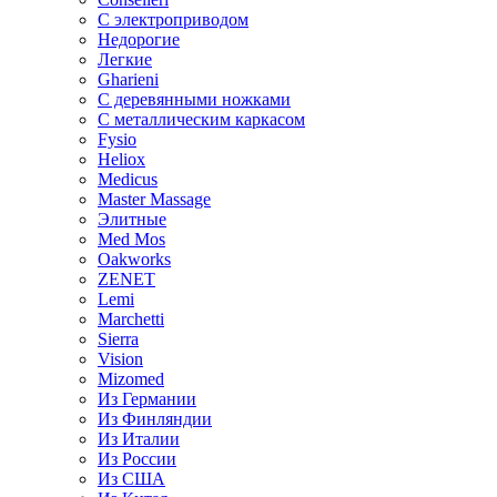
С электроприводом
Недорогие
Легкие
Gharieni
С деревянными ножками
С металлическим каркасом
Fysio
Heliox
Medicus
Master Massage
Элитные
Med Mos
Oakworks
ZENET
Lemi
Marchetti
Sierra
Vision
Mizomed
Из Германии
Из Финляндии
Из Италии
Из России
Из США