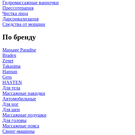
Гидромассажные ванночки
Прессотерапия
Чистка лица
Дарсонвализация
Средства от морщин
По бренду
Massage Paradise
Bradex
Zenet
Takasima
Hansun
Gess
HASTEN
Для тела
Массажные накидки
Автомобильные
Для ног
Для шеи
Массажные подушки
Для головы
Массажные пояса
Свинг-машины