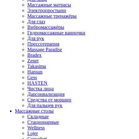
Массажные матрасы
Электропростыни
Массажные тренажёры
Для глаз
Вибромассажёры
Гидромассажные ванночки
Для рук
Прессотерапия
Massage Paradise
Bradex
Zenet
Takasima
Hansun
Gess
HASTEN
Чистка лица
Дарсонвализация
Средства от морщин
Для пальцев рук
Массажные столы
Складные
Стационарные
Wellness
Lojer
Conselieri