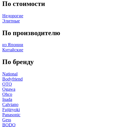
По стоимости
Недорогие
Элитные
По производителю
из Японии
Китайские
По бренду
National
Bodyfriend
OTO
Ogawa
Ohco
Inada
Calviano
Fujiiryoki
Panasonic
Gess
BODO