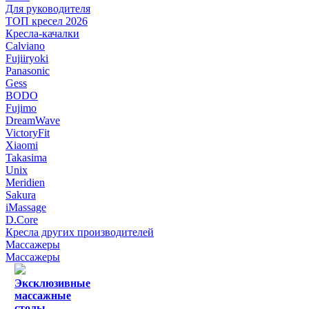
Для руководителя
ТОП кресел 2026
Кресла-качалки
Calviano
Fujiiryoki
Panasonic
Gess
BODO
Fujimo
DreamWave
VictoryFit
Xiaomi
Takasima
Unix
Meridien
Sakura
iMassage
D.Core
Кресла других производителей
Массажеры
Массажеры
Эксклюзивные
массажные
столы