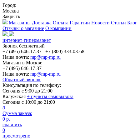
Город:
Москва
Закрыть
Магазины
Доставка
Оплата
Гарантии
Новости
Статьи
Блог
Отзывы о магазине
О компании
интернет-гипермаркет
Звонок бесплатный
+7 (495) 646-17-37
+7 (800) 333-03-68
Наша почта:
mp@mp-mp.ru
Магазин в Москве
+7 (495) 646-17-37
Наша почта:
mp@mp-mp.ru
Обратный звонок
Консультация по телефону:
Сегодня с
9:00
до
21:00
Калужская
+ пункты самовывоза
Сегодня с
10:00
до
21:00
0
Сумма заказа:
0
р.
сравнить
0
просмотрено