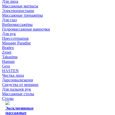
Для лица
Массажные матрасы
Электропростыни
Массажные тренажёры
Для глаз
Вибромассажёры
Гидромассажные ванночки
Для рук
Прессотерапия
Massage Paradise
Bradex
Zenet
Takasima
Hansun
Gess
HASTEN
Чистка лица
Дарсонвализация
Средства от морщин
Для пальцев рук
Массажные столы
Столы
Эксклюзивные
массажные