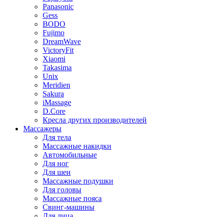
Panasonic
Gess
BODO
Fujimo
DreamWave
VictoryFit
Xiaomi
Takasima
Unix
Meridien
Sakura
iMassage
D.Core
Кресла других производителей
Массажеры
Для тела
Массажные накидки
Автомобильные
Для ног
Для шеи
Массажные подушки
Для головы
Массажные пояса
Свинг-машины
Для лица