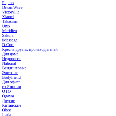
Fujimo
DreamWave
VictoryFit
Xiaomi
Takasima
Unix
Meridien
Sakura
iMassage
D.Core
Кресла других производителей
Для дома
Недорогие
National
Вендинговые
Элитные
Bodyfriend
Для офиса
из Японии
OTO
Ogawa
Другие
Китайские
Ohco
Inada