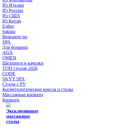
Из Италии
Из России
Из США
Из Китая
Esther
Sakura
Benessere iso
SPA
Для больниц
AGA
OMEN
Шезлонги и качалки
ТОП столов 2026
CODE
SKYY SPA
Столы с РУ
Косметологические кресла и столы
Массажные кровати
Кровати
Эксклюзивные
массажные
столы