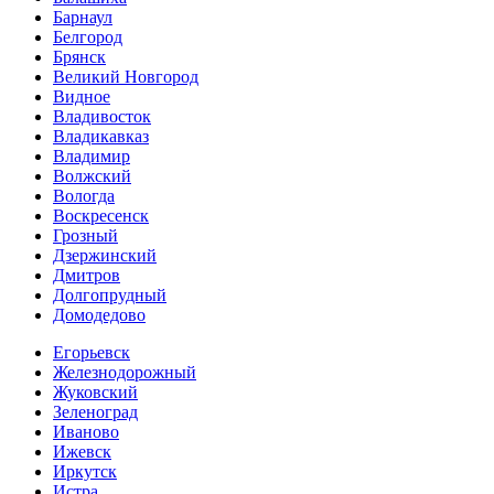
Барнаул
Белгород
Брянск
Великий Новгород
Видное
Владивосток
Владикавказ
Владимир
Волжский
Вологда
Воскресенск
Грозный
Дзержинский
Дмитров
Долгопрудный
Домодедово
Егорьевск
Железнодорожный
Жуковский
Зеленоград
Иваново
Ижевск
Иркутск
Истра