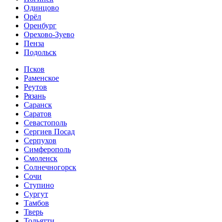
Одинцово
Орёл
Оренбург
Орехово-Зуево
Пенза
Подольск
Псков
Раменское
Реутов
Рязань
Саранск
Саратов
Севастополь
Сергиев Посад
Серпухов
Симферополь
Смоленск
Солнечногорск
Сочи
Ступино
Сургут
Тамбов
Тверь
Тольятти