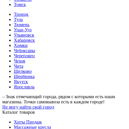
Томск
Троицк
Тула
Тюмень
Улан-Удэ
Ульяновск
Хабаровск
Химки
Чебоксары
Череповец
Чехов
Чита
Щелково
Щербинка
Якутск
Ярославль
– Знак отмечающий города, рядом с которыми есть наши
магазины. Точки самовывоза есть в каждом городе!
Не могу найти свой город
Каталог товаров
Хиты Продаж
Массажные кресла