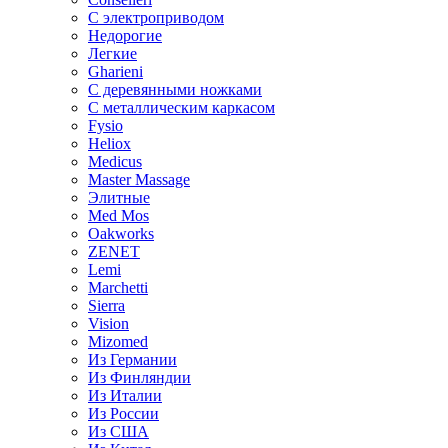
С электроприводом
Недорогие
Легкие
Gharieni
С деревянными ножками
С металлическим каркасом
Fysio
Heliox
Medicus
Master Massage
Элитные
Med Mos
Oakworks
ZENET
Lemi
Marchetti
Sierra
Vision
Mizomed
Из Германии
Из Финляндии
Из Италии
Из России
Из США