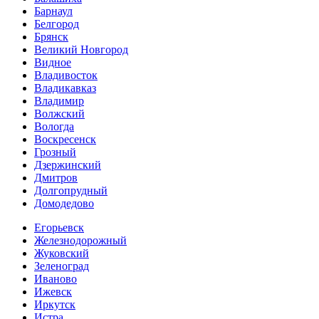
Барнаул
Белгород
Брянск
Великий Новгород
Видное
Владивосток
Владикавказ
Владимир
Волжский
Вологда
Воскресенск
Грозный
Дзержинский
Дмитров
Долгопрудный
Домодедово
Егорьевск
Железнодорожный
Жуковский
Зеленоград
Иваново
Ижевск
Иркутск
Истра