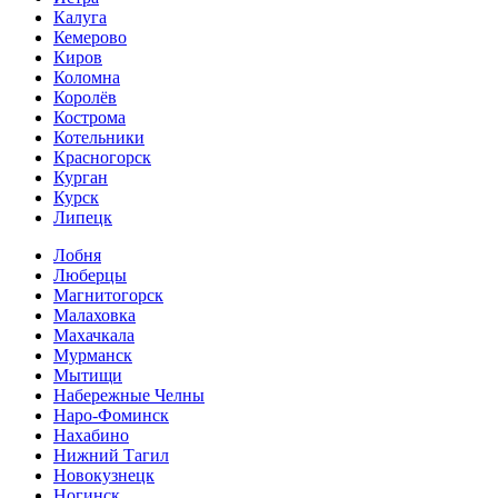
Калуга
Кемерово
Киров
Коломна
Королёв
Кострома
Котельники
Красногорск
Курган
Курск
Липецк
Лобня
Люберцы
Магнитогорск
Малаховка
Махачкала
Мурманск
Мытищи
Набережные Челны
Наро-Фоминск
Нахабино
Нижний Тагил
Новокузнецк
Ногинск