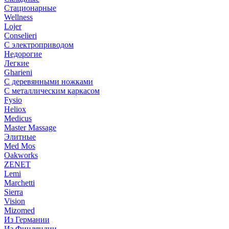
Стационарные
Wellness
Lojer
Conselieri
С электроприводом
Недорогие
Легкие
Gharieni
С деревянными ножками
С металлическим каркасом
Fysio
Heliox
Medicus
Master Massage
Элитные
Med Mos
Oakworks
ZENET
Lemi
Marchetti
Sierra
Vision
Mizomed
Из Германии
Из Финляндии