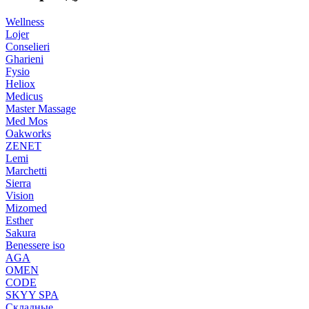
Wellness
Lojer
Conselieri
Gharieni
Fysio
Heliox
Medicus
Master Massage
Med Mos
Oakworks
ZENET
Lemi
Marchetti
Sierra
Vision
Mizomed
Esther
Sakura
Benessere iso
AGA
OMEN
CODE
SKYY SPA
Складные