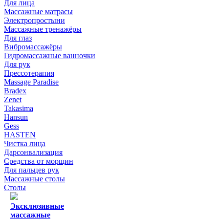
Для лица
Массажные матрасы
Электропростыни
Массажные тренажёры
Для глаз
Вибромассажёры
Гидромассажные ванночки
Для рук
Прессотерапия
Massage Paradise
Bradex
Zenet
Takasima
Hansun
Gess
HASTEN
Чистка лица
Дарсонвализация
Средства от морщин
Для пальцев рук
Массажные столы
Столы
Эксклюзивные
массажные