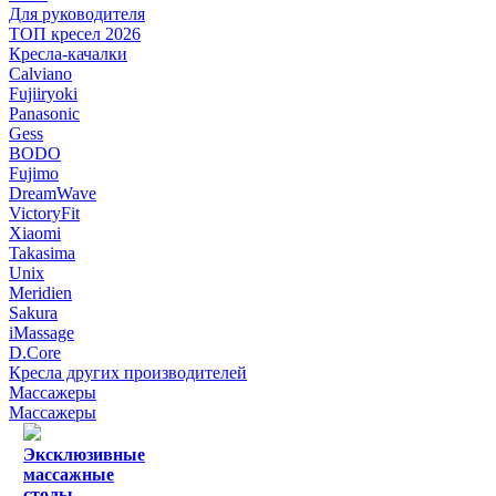
Для руководителя
ТОП кресел 2026
Кресла-качалки
Calviano
Fujiiryoki
Panasonic
Gess
BODO
Fujimo
DreamWave
VictoryFit
Xiaomi
Takasima
Unix
Meridien
Sakura
iMassage
D.Core
Кресла других производителей
Массажеры
Массажеры
Эксклюзивные
массажные
столы