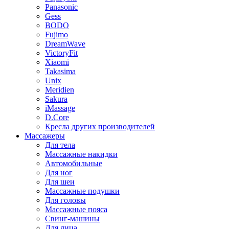
Panasonic
Gess
BODO
Fujimo
DreamWave
VictoryFit
Xiaomi
Takasima
Unix
Meridien
Sakura
iMassage
D.Core
Кресла других производителей
Массажеры
Для тела
Массажные накидки
Автомобильные
Для ног
Для шеи
Массажные подушки
Для головы
Массажные пояса
Свинг-машины
Для лица