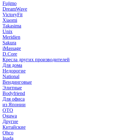
Fujimo
DreamWave
VictoryFit
Xiaomi
Takasima
Unix
Meridien
Sakura
iMassage
D.Core
Кресла других производителей
Для дома
Недорогие
National
Вендинговые
Элитные
Bodyfriend
Для офиса
из Японии
OTO
Ogawa
Другие
Китайские
Ohco
Inada