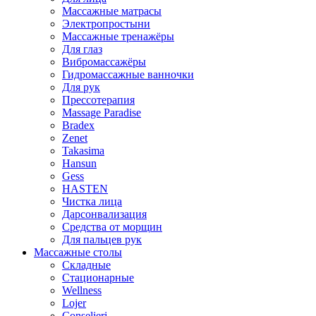
Массажные матрасы
Электропростыни
Массажные тренажёры
Для глаз
Вибромассажёры
Гидромассажные ванночки
Для рук
Прессотерапия
Massage Paradise
Bradex
Zenet
Takasima
Hansun
Gess
HASTEN
Чистка лица
Дарсонвализация
Средства от морщин
Для пальцев рук
Массажные столы
Складные
Стационарные
Wellness
Lojer
Conselieri