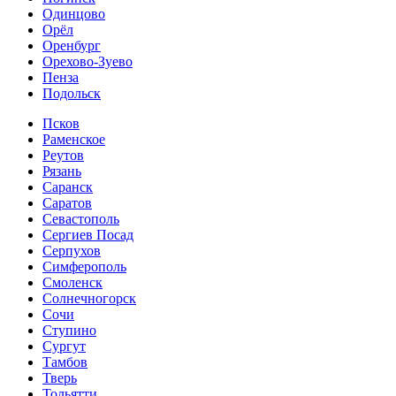
Одинцово
Орёл
Оренбург
Орехово-Зуево
Пенза
Подольск
Псков
Раменское
Реутов
Рязань
Саранск
Саратов
Севастополь
Сергиев Посад
Серпухов
Симферополь
Смоленск
Солнечногорск
Сочи
Ступино
Сургут
Тамбов
Тверь
Тольятти