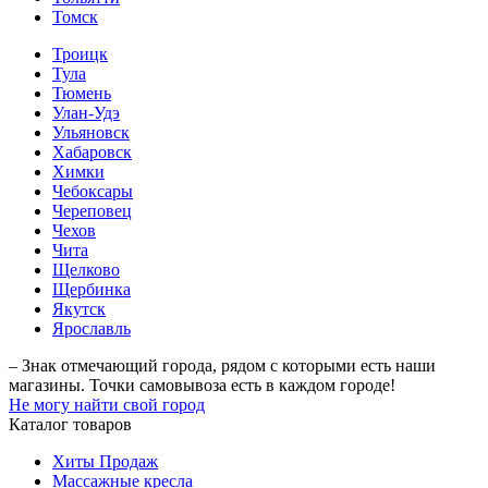
Томск
Троицк
Тула
Тюмень
Улан-Удэ
Ульяновск
Хабаровск
Химки
Чебоксары
Череповец
Чехов
Чита
Щелково
Щербинка
Якутск
Ярославль
– Знак отмечающий города, рядом с которыми есть наши
магазины. Точки самовывоза есть в каждом городе!
Не могу найти свой город
Каталог товаров
Хиты Продаж
Массажные кресла