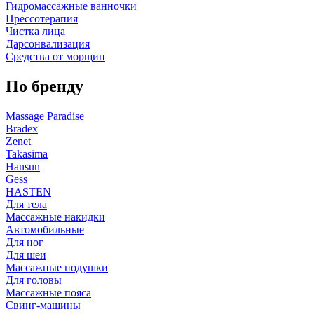
Гидромассажные ванночки
Прессотерапия
Чистка лица
Дарсонвализация
Средства от морщин
По бренду
Massage Paradise
Bradex
Zenet
Takasima
Hansun
Gess
HASTEN
Для тела
Массажные накидки
Автомобильные
Для ног
Для шеи
Массажные подушки
Для головы
Массажные пояса
Свинг-машины