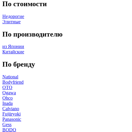
По стоимости
Недорогие
Элитные
По производителю
из Японии
Китайские
По бренду
National
Bodyfriend
OTO
Ogawa
Ohco
Inada
Calviano
Fujiiryoki
Panasonic
Gess
BODO