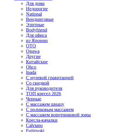
Для дома
Недорогие
National
Вендинговые
Элитные
Bodyfriend
Для офиса
из Японии
OTO
Ogawa
Другие
Китайские
Ohco
Inada
С нулевой гравитацией
Со скидкой
Для руководителя
ТОП кресел 2026
Черные
С массажем шиацу
С роликовым массажем
С массажем воротниковой зоны
Кресла-качалки
Calviano
Fujiiryoki