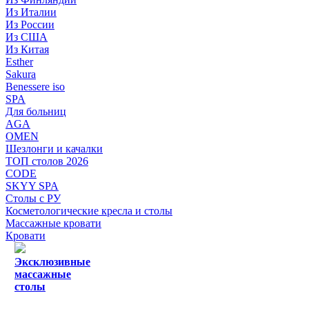
Из Италии
Из России
Из США
Из Китая
Esther
Sakura
Benessere iso
SPA
Для больниц
AGA
OMEN
Шезлонги и качалки
ТОП столов 2026
CODE
SKYY SPA
Столы с РУ
Косметологические кресла и столы
Массажные кровати
Кровати
Эксклюзивные
массажные
столы