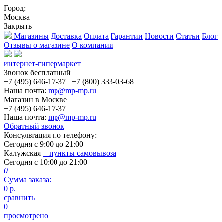
Город:
Москва
Закрыть
Магазины
Доставка
Оплата
Гарантии
Новости
Статьи
Блог
Отзывы о магазине
О компании
интернет-гипермаркет
Звонок бесплатный
+7 (495) 646-17-37
+7 (800) 333-03-68
Наша почта:
mp@mp-mp.ru
Магазин в Москве
+7 (495) 646-17-37
Наша почта:
mp@mp-mp.ru
Обратный звонок
Консультация по телефону:
Сегодня с
9:00
до
21:00
Калужская
+ пункты самовывоза
Сегодня с
10:00
до
21:00
0
Сумма заказа:
0
р.
сравнить
0
просмотрено