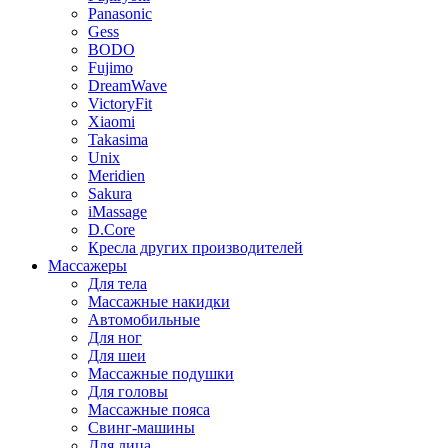
Panasonic
Gess
BODO
Fujimo
DreamWave
VictoryFit
Xiaomi
Takasima
Unix
Meridien
Sakura
iMassage
D.Core
Кресла других производителей
Массажеры
Для тела
Массажные накидки
Автомобильные
Для ног
Для шеи
Массажные подушки
Для головы
Массажные пояса
Свинг-машины
Для лица