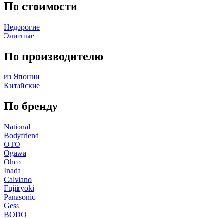
По стоимости
Недорогие
Элитные
По производителю
из Японии
Китайские
По бренду
National
Bodyfriend
OTO
Ogawa
Ohco
Inada
Calviano
Fujiiryoki
Panasonic
Gess
BODO