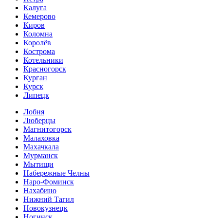
Калуга
Кемерово
Киров
Коломна
Королёв
Кострома
Котельники
Красногорск
Курган
Курск
Липецк
Лобня
Люберцы
Магнитогорск
Малаховка
Махачкала
Мурманск
Мытищи
Набережные Челны
Наро-Фоминск
Нахабино
Нижний Тагил
Новокузнецк
Ногинск