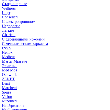
Стационарные
Wellness
Lojer
Conselieri
С электроприводом
Недорогие
Легкие
Gharieni
С деревянными ножками
С металлическим каркасом
Fysio
Heliox
Medicus
Master Massage
Элитные
Med Mos
Oakworks
ZENET
Lemi
Marchetti
Sierra
Vision
Mizomed
Из Германии
Из Финляндии