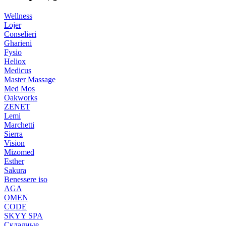
Wellness
Lojer
Conselieri
Gharieni
Fysio
Heliox
Medicus
Master Massage
Med Mos
Oakworks
ZENET
Lemi
Marchetti
Sierra
Vision
Mizomed
Esther
Sakura
Benessere iso
AGA
OMEN
CODE
SKYY SPA
Складные