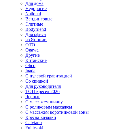
Для дома
Недорогие
National
Вендинговые
Элитные
Bodyfriend
Для офиса
из Японии
OTO
Ogawa
Другие
Китайские
Ohco
Inada
С нулевой гравитацией
Со скидкой
Для руководителя
ТОП кресел 2026
Черные
С массажем шиацу
С роликовым массажем
С массажем воротниковой зоны
Кресла-качалки
Calviano
Fujiiryoki