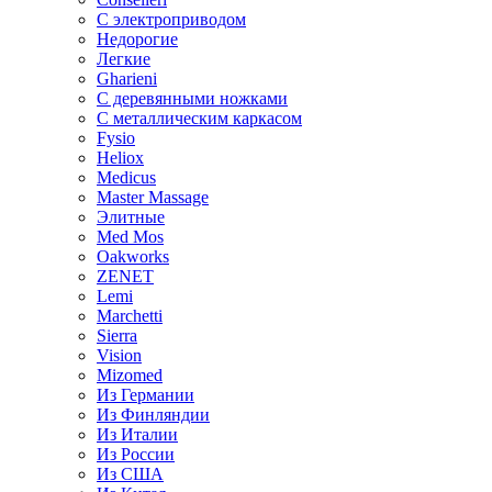
С электроприводом
Недорогие
Легкие
Gharieni
С деревянными ножками
С металлическим каркасом
Fysio
Heliox
Medicus
Master Massage
Элитные
Med Mos
Oakworks
ZENET
Lemi
Marchetti
Sierra
Vision
Mizomed
Из Германии
Из Финляндии
Из Италии
Из России
Из США