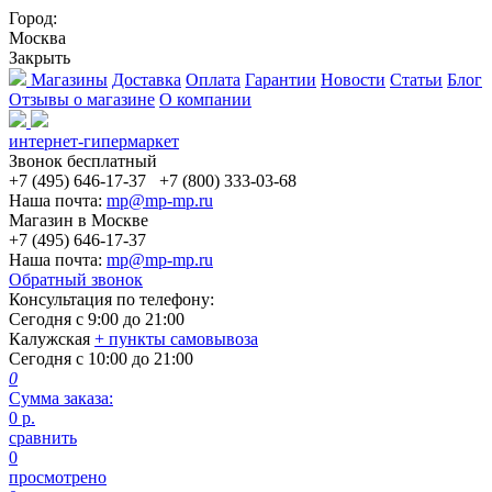
Город:
Москва
Закрыть
Магазины
Доставка
Оплата
Гарантии
Новости
Статьи
Блог
Отзывы о магазине
О компании
интернет-гипермаркет
Звонок бесплатный
+7 (495) 646-17-37
+7 (800) 333-03-68
Наша почта:
mp@mp-mp.ru
Магазин в Москве
+7 (495) 646-17-37
Наша почта:
mp@mp-mp.ru
Обратный звонок
Консультация по телефону:
Сегодня с
9:00
до
21:00
Калужская
+ пункты самовывоза
Сегодня с
10:00
до
21:00
0
Сумма заказа:
0
р.
сравнить
0
просмотрено