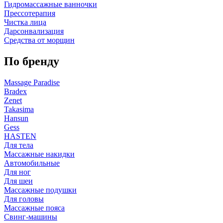
Гидромассажные ванночки
Прессотерапия
Чистка лица
Дарсонвализация
Средства от морщин
По бренду
Massage Paradise
Bradex
Zenet
Takasima
Hansun
Gess
HASTEN
Для тела
Массажные накидки
Автомобильные
Для ног
Для шеи
Массажные подушки
Для головы
Массажные пояса
Свинг-машины