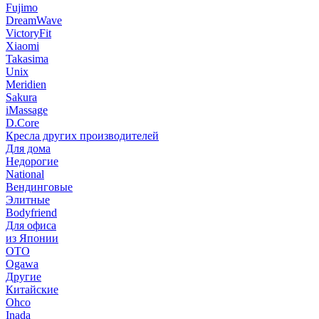
Fujimo
DreamWave
VictoryFit
Xiaomi
Takasima
Unix
Meridien
Sakura
iMassage
D.Core
Кресла других производителей
Для дома
Недорогие
National
Вендинговые
Элитные
Bodyfriend
Для офиса
из Японии
OTO
Ogawa
Другие
Китайские
Ohco
Inada