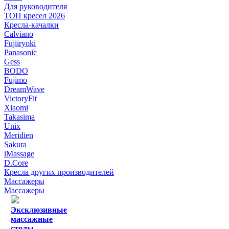
Для руководителя
ТОП кресел 2026
Кресла-качалки
Calviano
Fujiiryoki
Panasonic
Gess
BODO
Fujimo
DreamWave
VictoryFit
Xiaomi
Takasima
Unix
Meridien
Sakura
iMassage
D.Core
Кресла других производителей
Массажеры
Массажеры
Эксклюзивные
массажные
столы