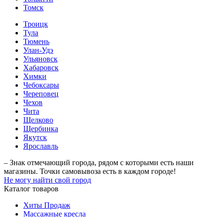
Томск
Троицк
Тула
Тюмень
Улан-Удэ
Ульяновск
Хабаровск
Химки
Чебоксары
Череповец
Чехов
Чита
Щелково
Щербинка
Якутск
Ярославль
– Знак отмечающий города, рядом с которыми есть наши
магазины. Точки самовывоза есть в каждом городе!
Не могу найти свой город
Каталог товаров
Хиты Продаж
Массажные кресла