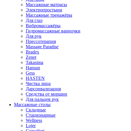
Массажные матрасы
Электропростыни
Массажные тренажёры
Для глаз
Вибромассажёры
Гидромассажные ванночки
Для рук
Прессотерапия
Massage Paradise
Bradex
Zenet
Takasima
Hansun
Gess
HASTEN
Чистка лица
Дарсонвализация
Средства от морщин
Для пальцев рук
Массажные столы
Складные
Стационарные
Wellness
Lojer
Conselieri