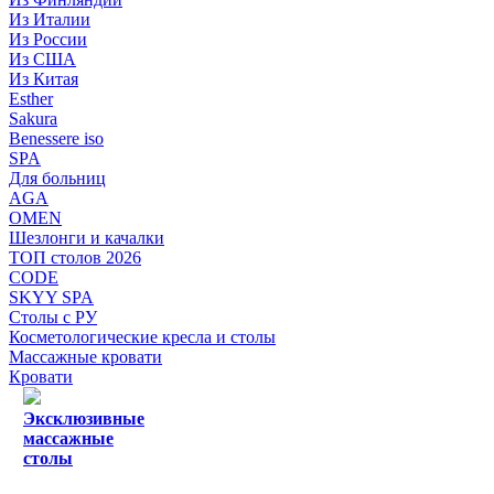
Из Италии
Из России
Из США
Из Китая
Esther
Sakura
Benessere iso
SPA
Для больниц
AGA
OMEN
Шезлонги и качалки
ТОП столов 2026
CODE
SKYY SPA
Столы с РУ
Косметологические кресла и столы
Массажные кровати
Кровати
Эксклюзивные
массажные
столы