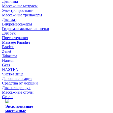
Для лица
Массажные матрасы
Электропростыни
Массажные тренажёры
Для глаз
Вибромассажёры
Гидромассажные ванночки
Для рук
Прессотерапия
Massage Paradise
Bradex
Zenet
Takasima
Hansun
Gess
HASTEN
Чистка лица
Дарсонвализация
Средства от морщин
Для пальцев рук
Массажные столы
Столы
Эксклюзивные
массажные