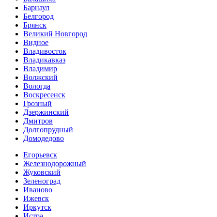
Барнаул
Белгород
Брянск
Великий Новгород
Видное
Владивосток
Владикавказ
Владимир
Волжский
Вологда
Воскресенск
Грозный
Дзержинский
Дмитров
Долгопрудный
Домодедово
Егорьевск
Железнодорожный
Жуковский
Зеленоград
Иваново
Ижевск
Иркутск
Истра