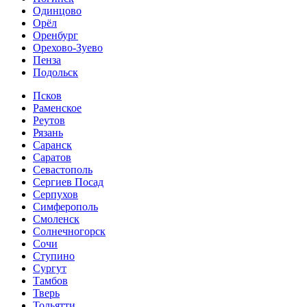
Одинцово
Орёл
Оренбург
Орехово-Зуево
Пенза
Подольск
Псков
Раменское
Реутов
Рязань
Саранск
Саратов
Севастополь
Сергиев Посад
Серпухов
Симферополь
Смоленск
Солнечногорск
Сочи
Ступино
Сургут
Тамбов
Тверь
Тольятти