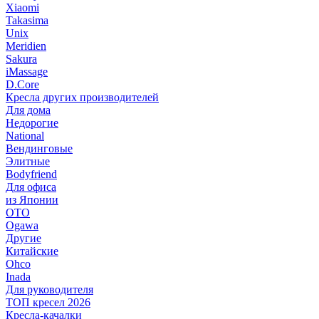
Xiaomi
Takasima
Unix
Meridien
Sakura
iMassage
D.Core
Кресла других производителей
Для дома
Недорогие
National
Вендинговые
Элитные
Bodyfriend
Для офиса
из Японии
OTO
Ogawa
Другие
Китайские
Ohco
Inada
Для руководителя
ТОП кресел 2026
Кресла-качалки