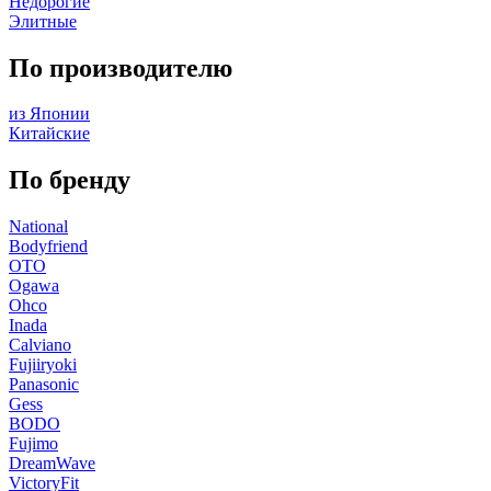
Недорогие
Элитные
По производителю
из Японии
Китайские
По бренду
National
Bodyfriend
OTO
Ogawa
Ohco
Inada
Calviano
Fujiiryoki
Panasonic
Gess
BODO
Fujimo
DreamWave
VictoryFit