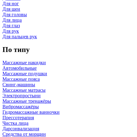
Для ног
Для шеи
Для головы
Для лица
Для глаз
Для рук
Для пальцев рук
По типу
Массажные накидки
Автомобильные
Массажные подушки
Массажные пояса
Свинг-машины
Массажные матрасы
Электропростыни
Массажные тренажёры
Вибромассажёры
Гидромассажные ванночки
Прессотерапия
Чистка лица
Дарсонвализация
Средства от морщин