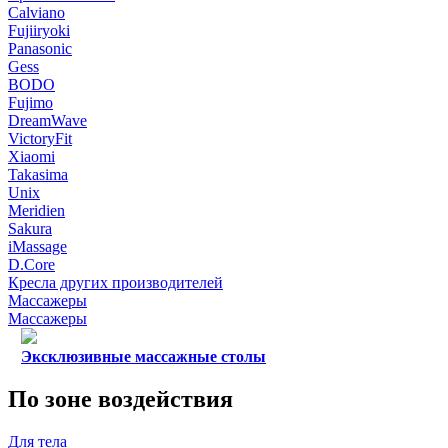
Calviano
Fujiiryoki
Panasonic
Gess
BODO
Fujimo
DreamWave
VictoryFit
Xiaomi
Takasima
Unix
Meridien
Sakura
iMassage
D.Core
Кресла других производителей
Массажеры
Массажеры
Эксклюзивные массажные столы
По зоне воздействия
Для тела