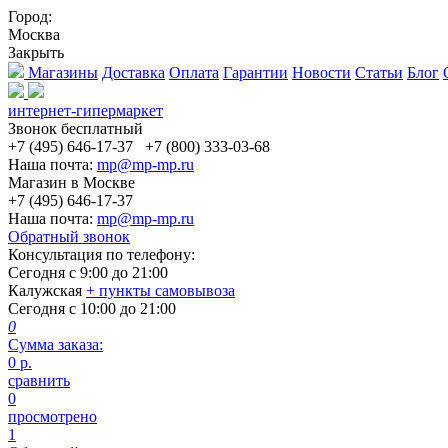
Город:
Москва
Закрыть
Магазины
Доставка
Оплата
Гарантии
Новости
Статьи
Блог
интернет-гипермаркет
Звонок бесплатный
+7 (495) 646-17-37
+7 (800) 333-03-68
Наша почта:
mp@mp-mp.ru
Магазин в Москве
+7 (495) 646-17-37
Наша почта:
mp@mp-mp.ru
Обратный звонок
Консультация по телефону:
Сегодня с
9:00
до
21:00
Калужская
+ пункты самовывоза
Сегодня с
10:00
до
21:00
0
Сумма заказа:
0
р.
сравнить
0
просмотрено
1