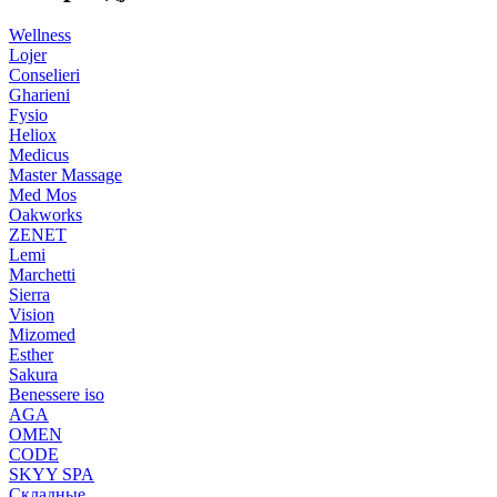
Wellness
Lojer
Conselieri
Gharieni
Fysio
Heliox
Medicus
Master Massage
Med Mos
Oakworks
ZENET
Lemi
Marchetti
Sierra
Vision
Mizomed
Esther
Sakura
Benessere iso
AGA
OMEN
CODE
SKYY SPA
Складные