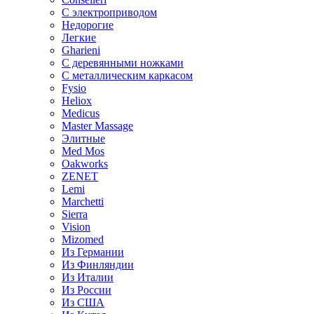
С электроприводом
Недорогие
Легкие
Gharieni
С деревянными ножками
С металлическим каркасом
Fysio
Heliox
Medicus
Master Massage
Элитные
Med Mos
Oakworks
ZENET
Lemi
Marchetti
Sierra
Vision
Mizomed
Из Германии
Из Финляндии
Из Италии
Из России
Из США