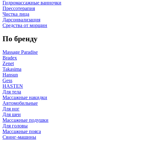
Гидромассажные ванночки
Прессотерапия
Чистка лица
Дарсонвализация
Средства от морщин
По бренду
Massage Paradise
Bradex
Zenet
Takasima
Hansun
Gess
HASTEN
Для тела
Массажные накидки
Автомобильные
Для ног
Для шеи
Массажные подушки
Для головы
Массажные пояса
Свинг-машины