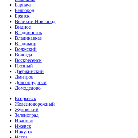
Барнаул
Белгород
Брянск
Великий Новгород
Видное
Владивосток
Владикавказ
Владимир
Волжский
Вологда
Воскресенск
Грозный
Дзержинский
Дмитров
Долгопрудный
Домодедово
Егорьевск
Железнодорожный
Жуковский
Зеленоград
Иваново
Ижевск
Иркутск
Истра