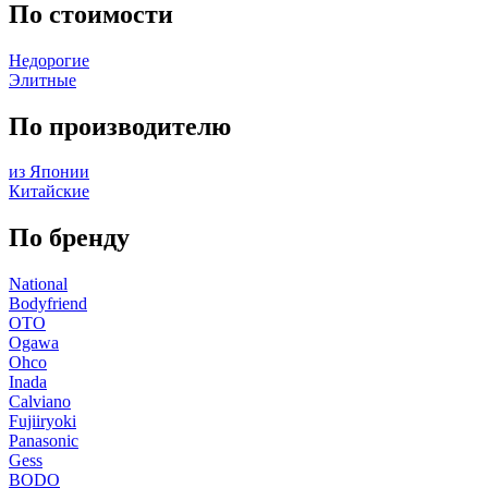
По стоимости
Недорогие
Элитные
По производителю
из Японии
Китайские
По бренду
National
Bodyfriend
OTO
Ogawa
Ohco
Inada
Calviano
Fujiiryoki
Panasonic
Gess
BODO