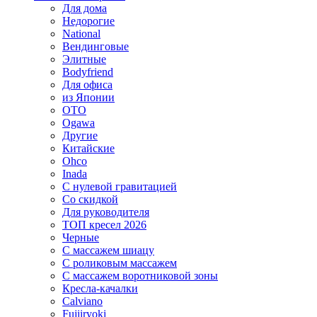
Для дома
Недорогие
National
Вендинговые
Элитные
Bodyfriend
Для офиса
из Японии
OTO
Ogawa
Другие
Китайские
Ohco
Inada
С нулевой гравитацией
Со скидкой
Для руководителя
ТОП кресел 2026
Черные
С массажем шиацу
С роликовым массажем
С массажем воротниковой зоны
Кресла-качалки
Calviano
Fujiiryoki