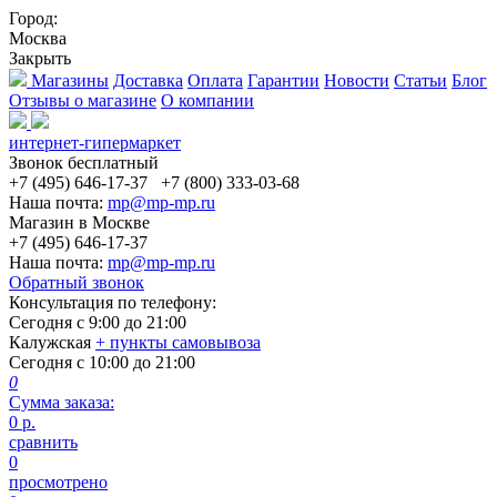
Город:
Москва
Закрыть
Магазины
Доставка
Оплата
Гарантии
Новости
Статьи
Блог
Отзывы о магазине
О компании
интернет-гипермаркет
Звонок бесплатный
+7 (495) 646-17-37
+7 (800) 333-03-68
Наша почта:
mp@mp-mp.ru
Магазин в Москве
+7 (495) 646-17-37
Наша почта:
mp@mp-mp.ru
Обратный звонок
Консультация по телефону:
Сегодня с
9:00
до
21:00
Калужская
+ пункты самовывоза
Сегодня с
10:00
до
21:00
0
Сумма заказа:
0
р.
сравнить
0
просмотрено