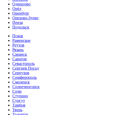
Одинцово
Орёл
Оренбург
Орехово-Зуево
Пенза
Подольск
Псков
Раменское
Реутов
Рязань
Саранск
Саратов
Севастополь
Сергиев Посад
Серпухов
Симферополь
Смоленск
Солнечногорск
Сочи
Ступино
Сургут
Тамбов
Тверь
Тольятти