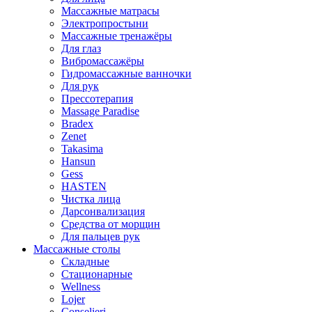
Массажные матрасы
Электропростыни
Массажные тренажёры
Для глаз
Вибромассажёры
Гидромассажные ванночки
Для рук
Прессотерапия
Massage Paradise
Bradex
Zenet
Takasima
Hansun
Gess
HASTEN
Чистка лица
Дарсонвализация
Средства от морщин
Для пальцев рук
Массажные столы
Складные
Стационарные
Wellness
Lojer
Conselieri