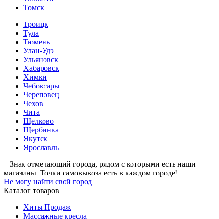
Томск
Троицк
Тула
Тюмень
Улан-Удэ
Ульяновск
Хабаровск
Химки
Чебоксары
Череповец
Чехов
Чита
Щелково
Щербинка
Якутск
Ярославль
– Знак отмечающий города, рядом с которыми есть наши
магазины. Точки самовывоза есть в каждом городе!
Не могу найти свой город
Каталог товаров
Хиты Продаж
Массажные кресла