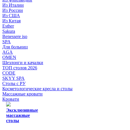
Из Италии
Из России
Из США
Из Китая
Esther
Sakura
Benessere iso
SPA
Для больниц
AGA
OMEN
Шезлонги и качалки
ТОП столов 2026
CODE
SKYY SPA
Столы с РУ
Косметологические кресла и столы
Массажные кровати
Кровати
Эксклюзивные
массажные
столы