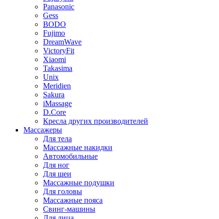
Panasonic
Gess
BODO
Fujimo
DreamWave
VictoryFit
Xiaomi
Takasima
Unix
Meridien
Sakura
iMassage
D.Core
Кресла других производителей
Массажеры
Для тела
Массажные накидки
Автомобильные
Для ног
Для шеи
Массажные подушки
Для головы
Массажные пояса
Свинг-машины
Для лица