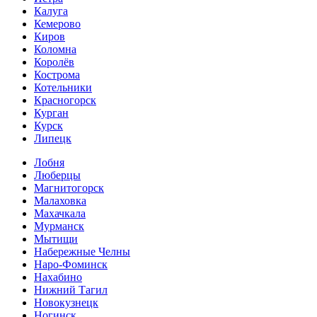
Калуга
Кемерово
Киров
Коломна
Королёв
Кострома
Котельники
Красногорск
Курган
Курск
Липецк
Лобня
Люберцы
Магнитогорск
Малаховка
Махачкала
Мурманск
Мытищи
Набережные Челны
Наро-Фоминск
Нахабино
Нижний Тагил
Новокузнецк
Ногинск