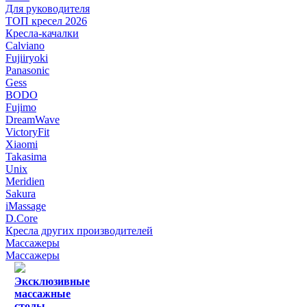
Для руководителя
ТОП кресел 2026
Кресла-качалки
Calviano
Fujiiryoki
Panasonic
Gess
BODO
Fujimo
DreamWave
VictoryFit
Xiaomi
Takasima
Unix
Meridien
Sakura
iMassage
D.Core
Кресла других производителей
Массажеры
Массажеры
Эксклюзивные
массажные
столы