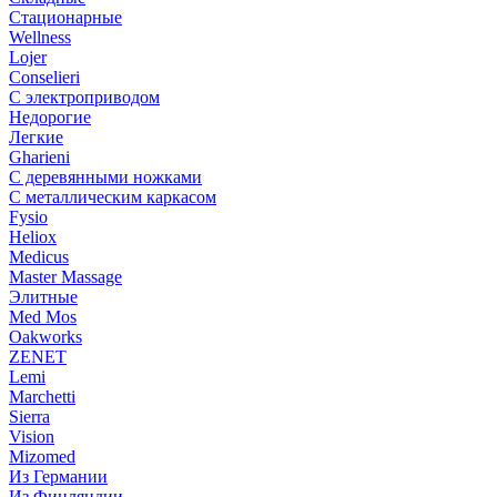
Стационарные
Wellness
Lojer
Conselieri
С электроприводом
Недорогие
Легкие
Gharieni
С деревянными ножками
С металлическим каркасом
Fysio
Heliox
Medicus
Master Massage
Элитные
Med Mos
Oakworks
ZENET
Lemi
Marchetti
Sierra
Vision
Mizomed
Из Германии
Из Финляндии