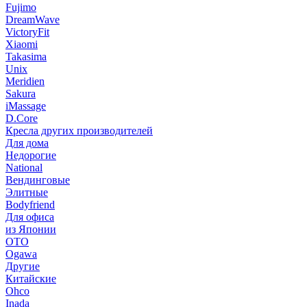
Fujimo
DreamWave
VictoryFit
Xiaomi
Takasima
Unix
Meridien
Sakura
iMassage
D.Core
Кресла других производителей
Для дома
Недорогие
National
Вендинговые
Элитные
Bodyfriend
Для офиса
из Японии
OTO
Ogawa
Другие
Китайские
Ohco
Inada