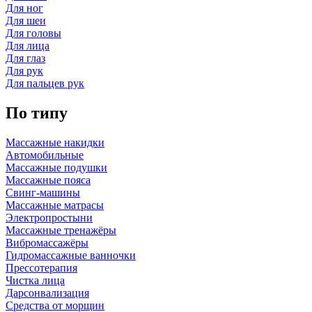
Для ног
Для шеи
Для головы
Для лица
Для глаз
Для рук
Для пальцев рук
По типу
Массажные накидки
Автомобильные
Массажные подушки
Массажные пояса
Свинг-машины
Массажные матрасы
Электропростыни
Массажные тренажёры
Вибромассажёры
Гидромассажные ванночки
Прессотерапия
Чистка лица
Дарсонвализация
Средства от морщин