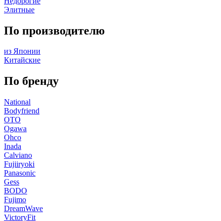
Недорогие
Элитные
По производителю
из Японии
Китайские
По бренду
National
Bodyfriend
OTO
Ogawa
Ohco
Inada
Calviano
Fujiiryoki
Panasonic
Gess
BODO
Fujimo
DreamWave
VictoryFit