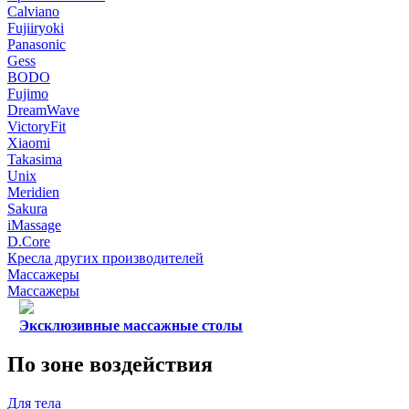
Calviano
Fujiiryoki
Panasonic
Gess
BODO
Fujimo
DreamWave
VictoryFit
Xiaomi
Takasima
Unix
Meridien
Sakura
iMassage
D.Core
Кресла других производителей
Массажеры
Массажеры
Эксклюзивные массажные столы
По зоне воздействия
Для тела