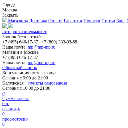
Город:
Москва
Закрыть
Магазины
Доставка
Оплата
Гарантии
Новости
Статьи
Блог
интернет-гипермаркет
Звонок бесплатный
+7 (495) 646-17-37
+7 (800) 333-03-68
Наша почта:
mp@mp-mp.ru
Магазин в Москве
+7 (495) 646-17-37
Наша почта:
mp@mp-mp.ru
Обратный звонок
Консультация по телефону:
Сегодня с
9:00
до
21:00
Калужская
+ пункты самовывоза
Сегодня с
10:00
до
21:00
0
Сумма заказа:
0
р.
сравнить
0
просмотрено
0