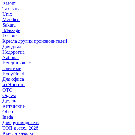
Xiaomi
Takasima
Unix
Meridien
Sakura
iMassage
D.Core
Кресла других производителей
Для дома
Недорогие
National
Вендинговые
Элитные
Bodyfriend
Для офиса
из Японии
OTO
Ogawa
Другие
Китайские
Ohco
Inada
Для руководителя
ТОП кресел 2026
Кресла-качалки