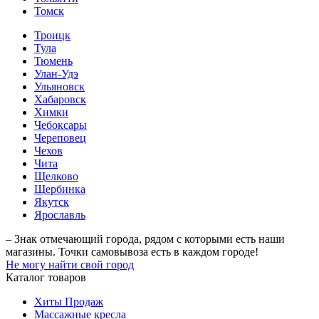
Томск
Троицк
Тула
Тюмень
Улан-Удэ
Ульяновск
Хабаровск
Химки
Чебоксары
Череповец
Чехов
Чита
Щелково
Щербинка
Якутск
Ярославль
– Знак отмечающий города, рядом с которыми есть наши
магазины. Точки самовывоза есть в каждом городе!
Не могу найти свой город
Каталог товаров
Хиты Продаж
Массажные кресла