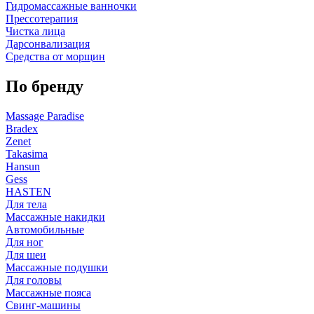
Гидромассажные ванночки
Прессотерапия
Чистка лица
Дарсонвализация
Средства от морщин
По бренду
Massage Paradise
Bradex
Zenet
Takasima
Hansun
Gess
HASTEN
Для тела
Массажные накидки
Автомобильные
Для ног
Для шеи
Массажные подушки
Для головы
Массажные пояса
Свинг-машины