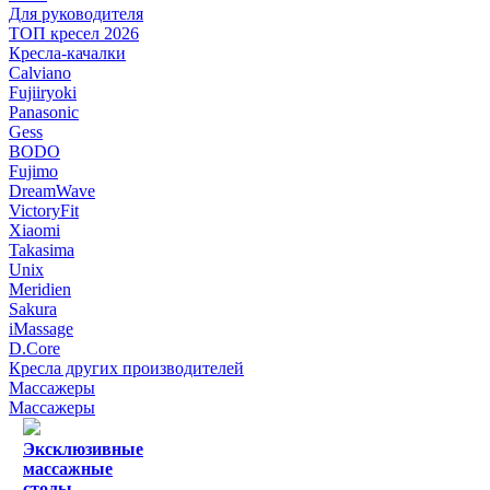
Для руководителя
ТОП кресел 2026
Кресла-качалки
Calviano
Fujiiryoki
Panasonic
Gess
BODO
Fujimo
DreamWave
VictoryFit
Xiaomi
Takasima
Unix
Meridien
Sakura
iMassage
D.Core
Кресла других производителей
Массажеры
Массажеры
Эксклюзивные
массажные
столы