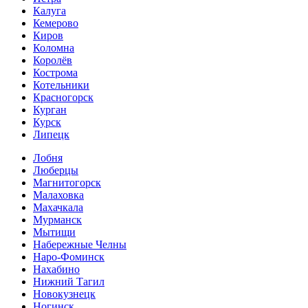
Калуга
Кемерово
Киров
Коломна
Королёв
Кострома
Котельники
Красногорск
Курган
Курск
Липецк
Лобня
Люберцы
Магнитогорск
Малаховка
Махачкала
Мурманск
Мытищи
Набережные Челны
Наро-Фоминск
Нахабино
Нижний Тагил
Новокузнецк
Ногинск