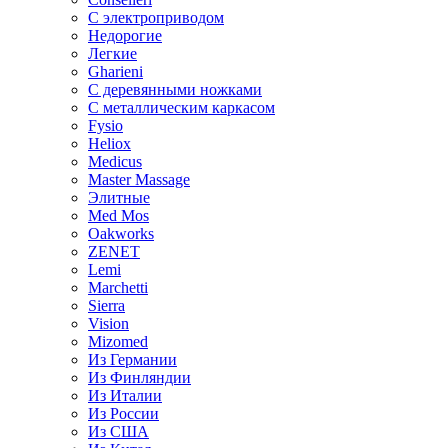
С электроприводом
Недорогие
Легкие
Gharieni
С деревянными ножками
С металлическим каркасом
Fysio
Heliox
Medicus
Master Massage
Элитные
Med Mos
Oakworks
ZENET
Lemi
Marchetti
Sierra
Vision
Mizomed
Из Германии
Из Финляндии
Из Италии
Из России
Из США