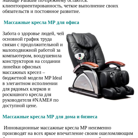
Massage Paradise по-прежнему остаются:
клиентоориентированность, четкое выполнение своих
обязательств и постоянное развитие.
Массажные кресла МР для офиса
Забота о здоровье людей, чей
основной график труда
связан с продолжительной и
малоподвижной работой за
компьютером, воодушевила
конструкторов на создании
линейки офисных
массажных кресел –
бюджетной модели MP Ideal
в элегантном исполнении
для рядовых клерков и
роскошного кресла для
руководителя #NAME# по
доступной цене.
Массажные кресла МР для дома и бизнеса
Инновационные массажные кресла МР неизменно
производят на всех яркое впечатление своим ошеломляющим