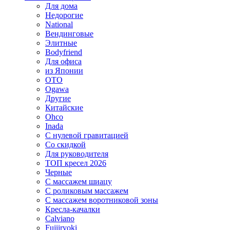
Для дома
Недорогие
National
Вендинговые
Элитные
Bodyfriend
Для офиса
из Японии
OTO
Ogawa
Другие
Китайские
Ohco
Inada
С нулевой гравитацией
Со скидкой
Для руководителя
ТОП кресел 2026
Черные
С массажем шиацу
С роликовым массажем
С массажем воротниковой зоны
Кресла-качалки
Calviano
Fujiiryoki