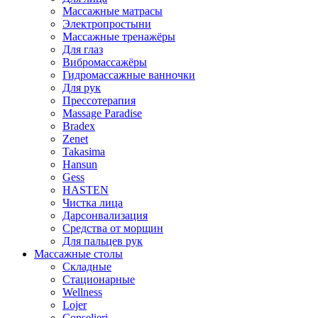
Массажные матрасы
Электропростыни
Массажные тренажёры
Для глаз
Вибромассажёры
Гидромассажные ванночки
Для рук
Прессотерапия
Massage Paradise
Bradex
Zenet
Takasima
Hansun
Gess
HASTEN
Чистка лица
Дарсонвализация
Средства от морщин
Для пальцев рук
Массажные столы
Складные
Стационарные
Wellness
Lojer
Conselieri