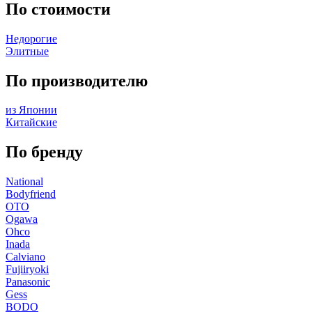
По стоимости
Недорогие
Элитные
По производителю
из Японии
Китайские
По бренду
National
Bodyfriend
OTO
Ogawa
Ohco
Inada
Calviano
Fujiiryoki
Panasonic
Gess
BODO