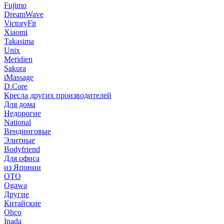
Fujimo
DreamWave
VictoryFit
Xiaomi
Takasima
Unix
Meridien
Sakura
iMassage
D.Core
Кресла других производителей
Для дома
Недорогие
National
Вендинговые
Элитные
Bodyfriend
Для офиса
из Японии
OTO
Ogawa
Другие
Китайские
Ohco
Inada