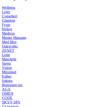
Wellness
Lojer
Conselieri
Gharieni
Fysio
Heliox
Medicus
Master Massage
Med Mos
Oakworks
ZENET
Lemi
Marchetti
Sierra
Vision
Mizomed
Esther
Sakura
Benessere iso
AGA
OMEN
CODE
SKYY SPA
Складные