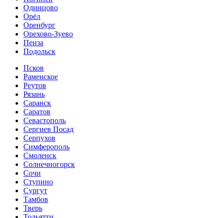
Одинцово
Орёл
Оренбург
Орехово-Зуево
Пенза
Подольск
Псков
Раменское
Реутов
Рязань
Саранск
Саратов
Севастополь
Сергиев Посад
Серпухов
Симферополь
Смоленск
Солнечногорск
Сочи
Ступино
Сургут
Тамбов
Тверь
Тольятти