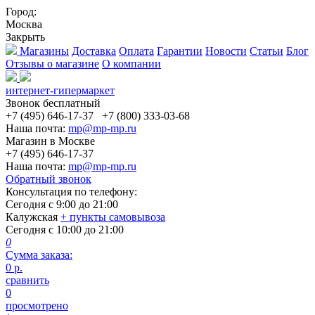
Город:
Москва
Закрыть
Магазины
Доставка
Оплата
Гарантии
Новости
Статьи
Блог
Отзывы о магазине
О компании
интернет-гипермаркет
Звонок бесплатный
+7 (495) 646-17-37
+7 (800) 333-03-68
Наша почта:
mp@mp-mp.ru
Магазин в Москве
+7 (495) 646-17-37
Наша почта:
mp@mp-mp.ru
Обратный звонок
Консультация по телефону:
Сегодня с
9:00
до
21:00
Калужская
+ пункты самовывоза
Сегодня с
10:00
до
21:00
0
Сумма заказа:
0
р.
сравнить
0
просмотрено