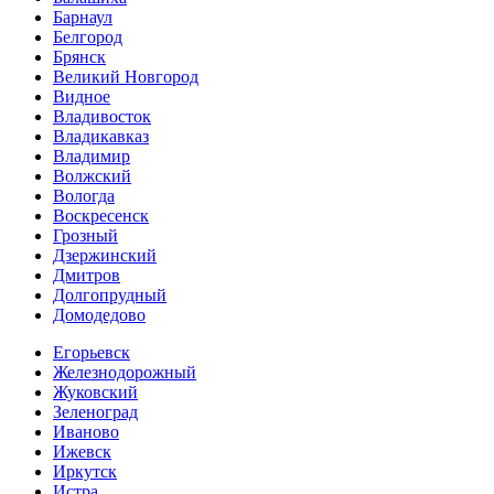
Барнаул
Белгород
Брянск
Великий Новгород
Видное
Владивосток
Владикавказ
Владимир
Волжский
Вологда
Воскресенск
Грозный
Дзержинский
Дмитров
Долгопрудный
Домодедово
Егорьевск
Железнодорожный
Жуковский
Зеленоград
Иваново
Ижевск
Иркутск
Истра