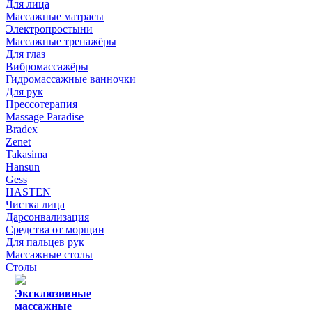
Для лица
Массажные матрасы
Электропростыни
Массажные тренажёры
Для глаз
Вибромассажёры
Гидромассажные ванночки
Для рук
Прессотерапия
Massage Paradise
Bradex
Zenet
Takasima
Hansun
Gess
HASTEN
Чистка лица
Дарсонвализация
Средства от морщин
Для пальцев рук
Массажные столы
Столы
Эксклюзивные
массажные