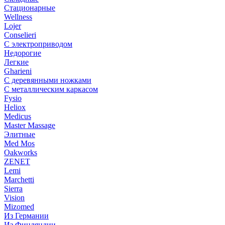
Стационарные
Wellness
Lojer
Conselieri
С электроприводом
Недорогие
Легкие
Gharieni
С деревянными ножками
С металлическим каркасом
Fysio
Heliox
Medicus
Master Massage
Элитные
Med Mos
Oakworks
ZENET
Lemi
Marchetti
Sierra
Vision
Mizomed
Из Германии
Из Финляндии