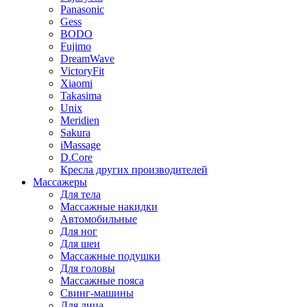
Panasonic
Gess
BODO
Fujimo
DreamWave
VictoryFit
Xiaomi
Takasima
Unix
Meridien
Sakura
iMassage
D.Core
Кресла других производителей
Массажеры
Для тела
Массажные накидки
Автомобильные
Для ног
Для шеи
Массажные подушки
Для головы
Массажные пояса
Свинг-машины
Для лица