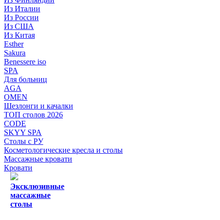
Из Италии
Из России
Из США
Из Китая
Esther
Sakura
Benessere iso
SPA
Для больниц
AGA
OMEN
Шезлонги и качалки
ТОП столов 2026
CODE
SKYY SPA
Столы с РУ
Косметологические кресла и столы
Массажные кровати
Кровати
Эксклюзивные
массажные
столы