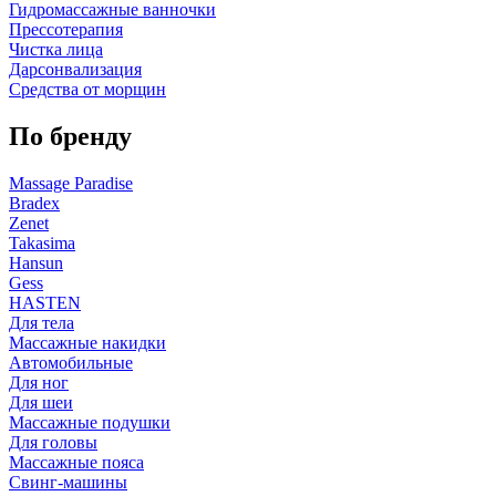
Гидромассажные ванночки
Прессотерапия
Чистка лица
Дарсонвализация
Средства от морщин
По бренду
Massage Paradise
Bradex
Zenet
Takasima
Hansun
Gess
HASTEN
Для тела
Массажные накидки
Автомобильные
Для ног
Для шеи
Массажные подушки
Для головы
Массажные пояса
Свинг-машины