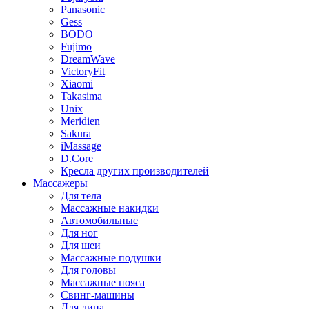
Panasonic
Gess
BODO
Fujimo
DreamWave
VictoryFit
Xiaomi
Takasima
Unix
Meridien
Sakura
iMassage
D.Core
Кресла других производителей
Массажеры
Для тела
Массажные накидки
Автомобильные
Для ног
Для шеи
Массажные подушки
Для головы
Массажные пояса
Свинг-машины
Для лица