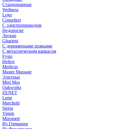
Стационарные
Wellness
Lojer
Conselieri
С электроприводом
Недорогие
Легкие
Gharieni
С деревянными ножками
С металлическим каркасом
Fysio
Heliox
Medicus
Master Massage
Элитные
Med Mos
Oakworks
ZENET
Lemi
Marchetti
Sierra
Vision
Mizomed
Из Германии
Из Финляндии