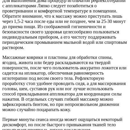
Для выполнения дома процедур игольчатой рефлексотерапии
с аппликаторами Ляпко следует позаботиться о
проветривании и комфортной температуре в помещении.
Обратите внимание, что к массажу можно приступать лишь
через 1,5-2 часа после еды или не позднее, чем за 25-30 минут
до приема пищи. Из соображений гигиеничности и
безопасности своего здоровья целесообразно пользоваться
индивидуальным прибором, а его чистоту поддерживать
периодическим промыванием мыльной водой или спиртовым
раствором.
Массажные коврики и пластины для обработки спины,
ягодиц, живота или бедер раскладываются на твердой
поверхности, после чего пользователь аккуратно ложится или
садится на ипликатор, обеспечивая равномерность
иглотерапии под весом своего тела. Рефлекторную
проработку стоп удобнее проводить сидя, а для массирования
головы, шеи, суставов рук или ног лучше использовать
способ прикладывания аппликатора для координации силы
нажатия. В отдельных случаях гибкий массажер можно
зафиксировать бинтом, но при непроизвольном движении
можно случайно поцарапать кожу.
Первые минуты сеанса иногда может ощущаться некоторый
дискомфорт, но после быстрого привыкания тканей тело
испытывает приятные, легкие покалывания,