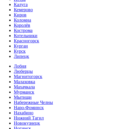
Калуга
Кемерово
Киров
Коломна
Королёв
Кострома
Котельники
Красногорск
Курган
Курск
Липецк
Лобня
Люберцы
Магнитогорск
Малаховка
Махачкала
Мурманск
Мытищи
Набережные Челны
Наро-Фоминск
Нахабино
Нижний Тагил
Новокузнецк
Ногинск