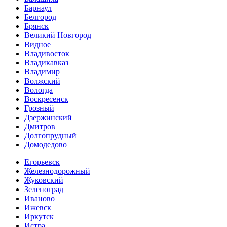
Барнаул
Белгород
Брянск
Великий Новгород
Видное
Владивосток
Владикавказ
Владимир
Волжский
Вологда
Воскресенск
Грозный
Дзержинский
Дмитров
Долгопрудный
Домодедово
Егорьевск
Железнодорожный
Жуковский
Зеленоград
Иваново
Ижевск
Иркутск
Истра