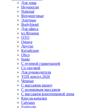
Для дома
Недорогие
National
Вендинговые
Элитные
Bodyfriend
Для офиса
из Японии
OTO
Ogawa
Другие
Китайские
Ohco
Inada
С нулевой гравитацией
Со скидкой
Для руководителя
ТОП кресел 2026
Черные
С массажем шиацу
С роликовым массажем
С массажем воротниковой зоны
Кресла-качалки
Calviano
Fujiiryoki