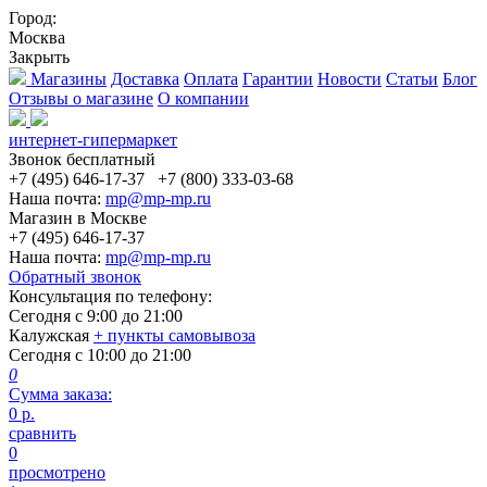
Город:
Москва
Закрыть
Магазины
Доставка
Оплата
Гарантии
Новости
Статьи
Блог
Отзывы о магазине
О компании
интернет-гипермаркет
Звонок бесплатный
+7 (495) 646-17-37
+7 (800) 333-03-68
Наша почта:
mp@mp-mp.ru
Магазин в Москве
+7 (495) 646-17-37
Наша почта:
mp@mp-mp.ru
Обратный звонок
Консультация по телефону:
Сегодня с
9:00
до
21:00
Калужская
+ пункты самовывоза
Сегодня с
10:00
до
21:00
0
Сумма заказа:
0
р.
сравнить
0
просмотрено