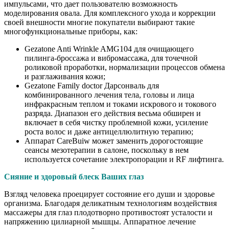
импульсами, что дает пользователю возможность
моделирования овала. Для комплексного ухода и коррекции
своей внешности многие покупатели выбирают такие
многофункциональные приборы, как:
Gezatone Anti Wrinkle AMG104 для очищающего
пилинга-броссажа и вибромассажа, для точечной
роликовой проработки, нормализации процессов обмена
и разглаживания кожи;
Gezatone Family doctor Дарсонваль для
комбинированного лечения тела, головы и лица
инфракрасным теплом и токами искрового и токового
разряда. Диапазон его действия весьма обширен и
включает в себя чистку проблемной кожи, усиление
роста волос и даже антицеллюлитную терапию;
Аппарат CareBuiw может заменить дорогостоящие
сеансы мезотерапии в салоне, поскольку в нем
используется сочетание электропорации и RF лифтинга.
Сияние и здоровый блеск Ваших глаз
Взгляд человека проецирует состояние его души и здоровье
организма. Благодаря деликатным технологиям воздействия
массажеры для глаз плодотворно противостоят усталости и
напряжению цилиарной мышцы. Аппаратное лечение