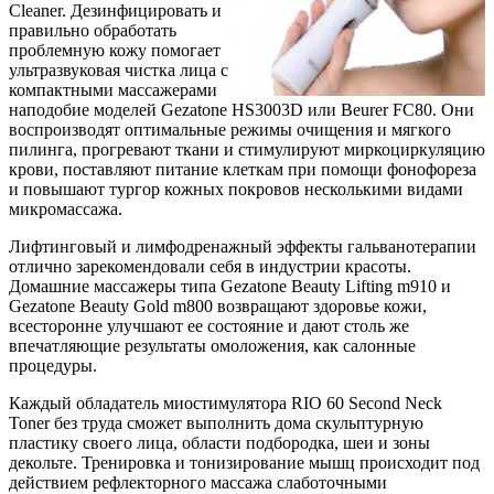
Cleaner. Дезинфицировать и
правильно обработать
проблемную кожу помогает
ультразвуковая чистка лица с
компактными массажерами
наподобие моделей Gezatone HS3003D или Beurer FC80. Они
воспроизводят оптимальные режимы очищения и мягкого
пилинга, прогревают ткани и стимулируют миркоциркуляцию
крови, поставляют питание клеткам при помощи фонофореза
и повышают тургор кожных покровов несколькими видами
микромассажа.
Лифтинговый и лимфодренажный эффекты гальванотерапии
отлично зарекомендовали себя в индустрии красоты.
Домашние массажеры типа Gezatone Beauty Lifting m910 и
Gezatone Beauty Gold m800 возвращают здоровье кожи,
всесторонне улучшают ее состояние и дают столь же
впечатляющие результаты омоложения, как салонные
процедуры.
Каждый обладатель миостимулятора RIO 60 Second Neck
Toner без труда сможет выполнить дома скульптурную
пластику своего лица, области подбородка, шеи и зоны
декольте. Тренировка и тонизирование мышц происходит под
действием рефлекторного массажа слаботочными