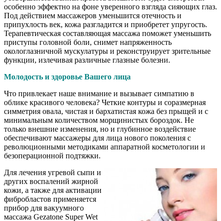
особенно эффектно на фоне уверенного взгляда сияющих глаз.
Под действием массажеров уменьшится отечность и
припухлость век, кожа разгладится и приобретет упругость.
Терапевтическая составляющая массажа поможет уменьшить
приступы головной боли, снимет напряженность
окологлазничной мускулатуры и реконструирует зрительные
функции, излечивая различные глазные болезни.
Молодость и здоровье Вашего лица
Что привлекает наше внимание и вызывает симпатию в
облике красивого человека? Четкие контуры и соразмерная
симметрия овала, чистая и бархатистая кожа без прыщей и с
минимальным количеством морщинистых бороздок. Не
только внешние изменения, но и глубинное воздействие
обеспечивают массажеры для лица нового поколения с
революционными методиками аппаратной косметологии и
безоперационной подтяжки.
Для лечения угревой сыпи и
других воспалений жирной
кожи, а также для активации
фибробластов применяется
прибор для вакуумного
массажа Gezatone Super Wet