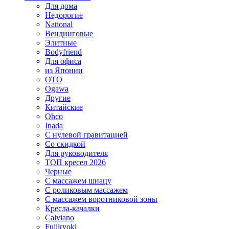
Для дома
Недорогие
National
Вендинговые
Элитные
Bodyfriend
Для офиса
из Японии
OTO
Ogawa
Другие
Китайские
Ohco
Inada
С нулевой гравитацией
Со скидкой
Для руководителя
ТОП кресел 2026
Черные
С массажем шиацу
С роликовым массажем
С массажем воротниковой зоны
Кресла-качалки
Calviano
Fujiiryoki