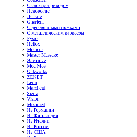
С электроприводом
Недорогие
Легкие
Gharieni
С деревянными ножками
С металлическим каркасом
Fysio
Heliox
Medicus
Master Massage
Элитные
Med Mos
Oakworks
ZENET
Lemi
Marchetti
Sierra
Vision
Mizomed
Из Германии
Из Финляндии
Из Италии
Из России
Из США