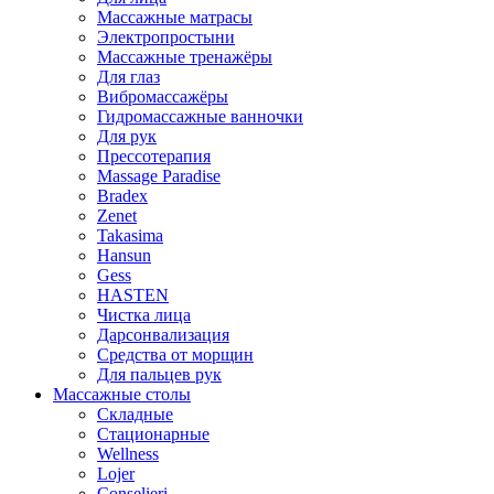
Массажные матрасы
Электропростыни
Массажные тренажёры
Для глаз
Вибромассажёры
Гидромассажные ванночки
Для рук
Прессотерапия
Massage Paradise
Bradex
Zenet
Takasima
Hansun
Gess
HASTEN
Чистка лица
Дарсонвализация
Средства от морщин
Для пальцев рук
Массажные столы
Складные
Стационарные
Wellness
Lojer
Conselieri