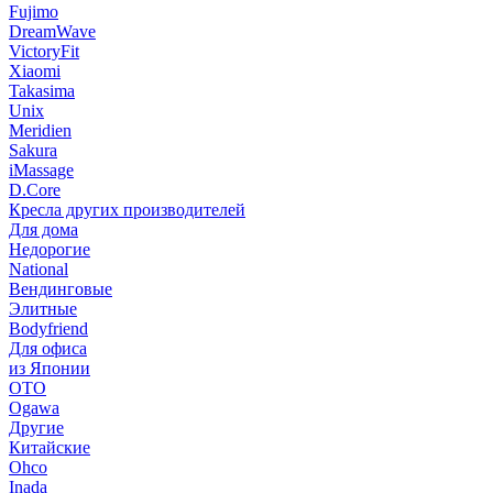
Fujimo
DreamWave
VictoryFit
Xiaomi
Takasima
Unix
Meridien
Sakura
iMassage
D.Core
Кресла других производителей
Для дома
Недорогие
National
Вендинговые
Элитные
Bodyfriend
Для офиса
из Японии
OTO
Ogawa
Другие
Китайские
Ohco
Inada