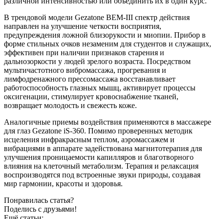
различной интенсивностью или объединить их в один курс.
В трендовой модели Gezatone BEM-III спектр действия
направлен на улучшение четкости восприятия,
предупреждения ложной близорукости и миопии. Прибор в
форме стильных очков незаменим для студентов и служащих,
эффективен при наличии признаков старения и
дальнозоркости у людей зрелого возраста. Посредством
мультичастотного вибромассажа, прогревания и
лимфодренажного прессомассажа восстанавливает
работоспособность глазных мышц, активирует процессы
оксигенации, стимулирует кровоснабжение тканей,
возвращает молодость и свежесть коже.
Аналогичные приемы воздействия применяются в массажере
для глаз Gezatone iS-360. Помимо проверенных методик
исцеления инфракрасным теплом, аэромассажем и
вибрациями в аппарате задействована магнитотерапия для
улучшения проницаемости капилляров и благотворного
влияния на клеточный метаболизм. Терапия и релаксация
воспроизводятся под встроенные звуки природы, создавая
мир гармонии, красоты и здоровья.
Понравилась статья?
Поделись с друзьями!
Ещё статьи: