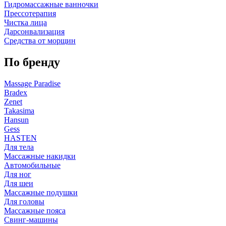
Гидромассажные ванночки
Прессотерапия
Чистка лица
Дарсонвализация
Средства от морщин
По бренду
Massage Paradise
Bradex
Zenet
Takasima
Hansun
Gess
HASTEN
Для тела
Массажные накидки
Автомобильные
Для ног
Для шеи
Массажные подушки
Для головы
Массажные пояса
Свинг-машины