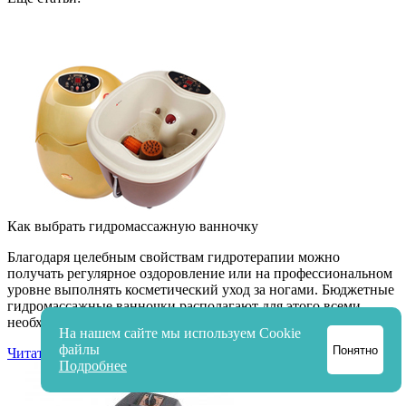
Как выбрать гидромассажную ванночку
Благодаря целебным свойствам гидротерапии можно
получать регулярное оздоровление или на профессиональном
уровне выполнять косметический уход за ногами. Бюджетные
гидромассажные ванночки располагают для этого всеми
необходимыми инструментами и приспособлениями.
На нашем сайте мы используем Cookie
файлы
Понятно
Читать статью
Подробнее