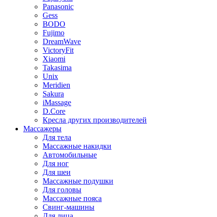
Panasonic
Gess
BODO
Fujimo
DreamWave
VictoryFit
Xiaomi
Takasima
Unix
Meridien
Sakura
iMassage
D.Core
Кресла других производителей
Массажеры
Для тела
Массажные накидки
Автомобильные
Для ног
Для шеи
Массажные подушки
Для головы
Массажные пояса
Свинг-машины
Для лица