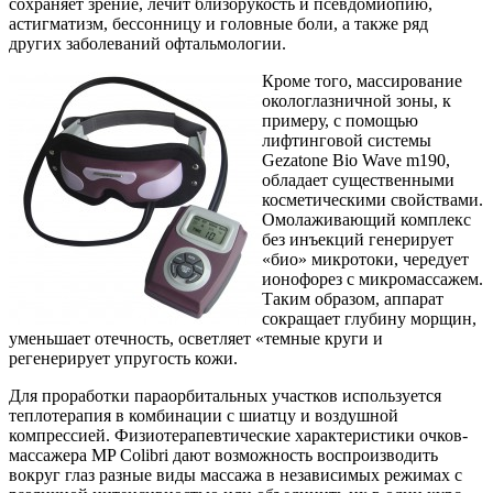
сохраняет зрение, лечит близорукость и псевдомиопию,
астигматизм, бессонницу и головные боли, а также ряд
других заболеваний офтальмологии.
Кроме того, массирование
окологлазничной зоны, к
примеру, с помощью
лифтинговой системы
Gezatone Bio Wave m190,
обладает существенными
косметическими свойствами.
Омолаживающий комплекс
без инъекций генерирует
«био» микротоки, чередует
ионофорез с микромассажем.
Таким образом, аппарат
сокращает глубину морщин,
уменьшает отечность, осветляет «темные круги и
регенерирует упругость кожи.
Для проработки параорбитальных участков используется
теплотерапия в комбинации с шиатцу и воздушной
компрессией. Физиотерапевтические характеристики очков-
массажера MP Colibri дают возможность воспроизводить
вокруг глаз разные виды массажа в независимых режимах с