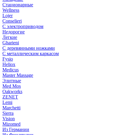
Стационарные
Wellness
Lojer
Conselieri
С электроприводом
Недорогие
Легкие
Gharieni
С деревянными ножками
С металлическим каркасом
Fysio
Heliox
Medicus
Master Massage
Элитные
Med Mos
Oakworks
ZENET
Lemi
Marchetti
Sierra
Vision
Mizomed
Из Германии
Из Финляндии