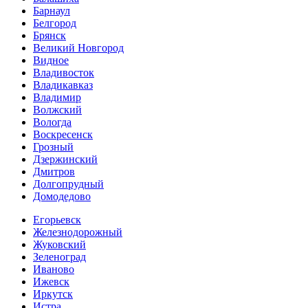
Барнаул
Белгород
Брянск
Великий Новгород
Видное
Владивосток
Владикавказ
Владимир
Волжский
Вологда
Воскресенск
Грозный
Дзержинский
Дмитров
Долгопрудный
Домодедово
Егорьевск
Железнодорожный
Жуковский
Зеленоград
Иваново
Ижевск
Иркутск
Истра