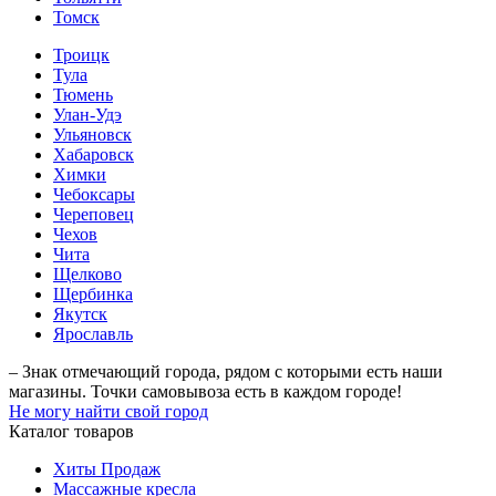
Томск
Троицк
Тула
Тюмень
Улан-Удэ
Ульяновск
Хабаровск
Химки
Чебоксары
Череповец
Чехов
Чита
Щелково
Щербинка
Якутск
Ярославль
– Знак отмечающий города, рядом с которыми есть наши
магазины. Точки самовывоза есть в каждом городе!
Не могу найти свой город
Каталог товаров
Хиты Продаж
Массажные кресла