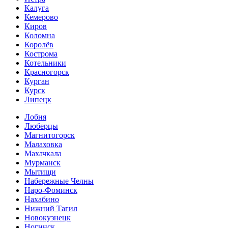
Калуга
Кемерово
Киров
Коломна
Королёв
Кострома
Котельники
Красногорск
Курган
Курск
Липецк
Лобня
Люберцы
Магнитогорск
Малаховка
Махачкала
Мурманск
Мытищи
Набережные Челны
Наро-Фоминск
Нахабино
Нижний Тагил
Новокузнецк
Ногинск