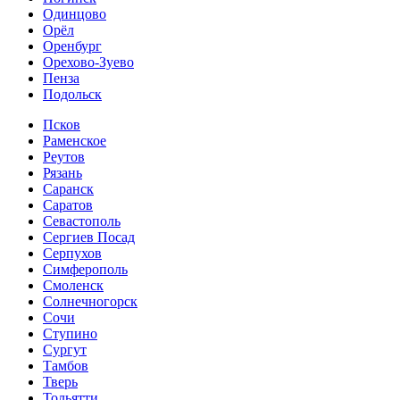
Одинцово
Орёл
Оренбург
Орехово-Зуево
Пенза
Подольск
Псков
Раменское
Реутов
Рязань
Саранск
Саратов
Севастополь
Сергиев Посад
Серпухов
Симферополь
Смоленск
Солнечногорск
Сочи
Ступино
Сургут
Тамбов
Тверь
Тольятти