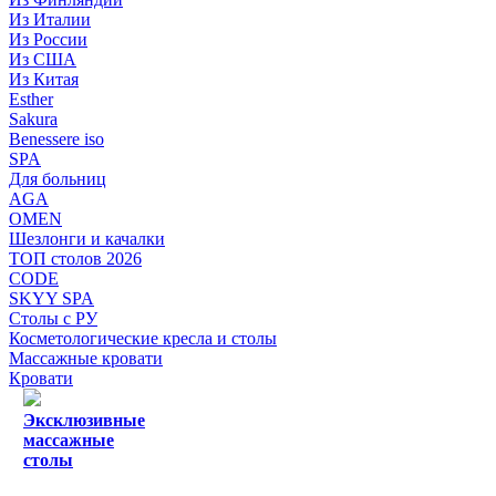
Из Италии
Из России
Из США
Из Китая
Esther
Sakura
Benessere iso
SPA
Для больниц
AGA
OMEN
Шезлонги и качалки
ТОП столов 2026
CODE
SKYY SPA
Столы с РУ
Косметологические кресла и столы
Массажные кровати
Кровати
Эксклюзивные
массажные
столы