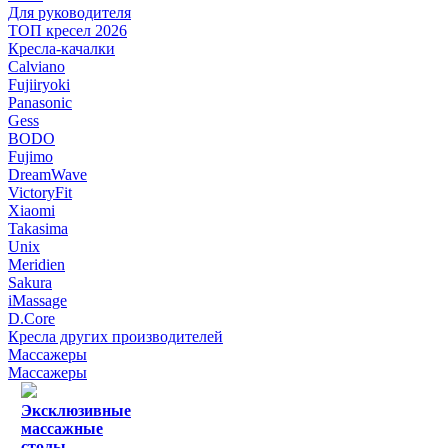
Для руководителя
ТОП кресел 2026
Кресла-качалки
Calviano
Fujiiryoki
Panasonic
Gess
BODO
Fujimo
DreamWave
VictoryFit
Xiaomi
Takasima
Unix
Meridien
Sakura
iMassage
D.Core
Кресла других производителей
Массажеры
Массажеры
Эксклюзивные
массажные
столы