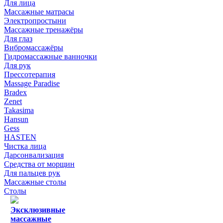
Для лица
Массажные матрасы
Электропростыни
Массажные тренажёры
Для глаз
Вибромассажёры
Гидромассажные ванночки
Для рук
Прессотерапия
Massage Paradise
Bradex
Zenet
Takasima
Hansun
Gess
HASTEN
Чистка лица
Дарсонвализация
Средства от морщин
Для пальцев рук
Массажные столы
Столы
Эксклюзивные
массажные