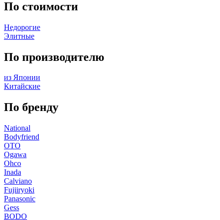
По стоимости
Недорогие
Элитные
По производителю
из Японии
Китайские
По бренду
National
Bodyfriend
OTO
Ogawa
Ohco
Inada
Calviano
Fujiiryoki
Panasonic
Gess
BODO