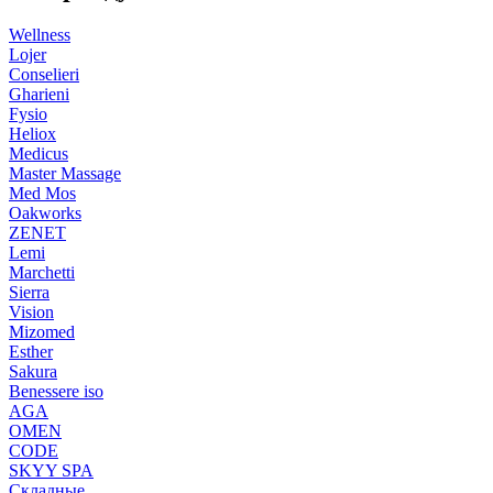
Wellness
Lojer
Conselieri
Gharieni
Fysio
Heliox
Medicus
Master Massage
Med Mos
Oakworks
ZENET
Lemi
Marchetti
Sierra
Vision
Mizomed
Esther
Sakura
Benessere iso
AGA
OMEN
CODE
SKYY SPA
Складные